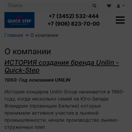
+7 (3452) 532-444
+7 (906) 823-70-00
Главная
→
О компании
Ламинат с укладкой
О компании
Ламинат 32 класс
LOC FLOOR PLUS
ИСТОРИЯ создания бренда Unilin -
Ламинат 33 класс
LOC FLOOR FANCY
Влагостойкий ламинат
Quick-Step
Кварцвиниловая плитка с укладкой
LOC FLOOR ARCTIC
Клеевая кварцвиниловая плитка
1960: Год основания UNILIN
Плинтус
Виниловый ламинат
Посмотреть все категории
Профили для ступеней
Посмотреть все категории
Кварцвинил SPC OASIS
История концерна Unilin Group начинается в 1960-
Аксессуары для стеновых панелей
Подложка
году, когда несколько семей на Юго-Западе
Пороги
Фландрии (провинции Бельгии) которые
Посмотреть все категории
Посмотреть все категории
Аксессуары для напольных покрытий
принимали активное участие в льняной
промышленности, начали производство льняно-
Посмотреть все категории
стружечных плит.