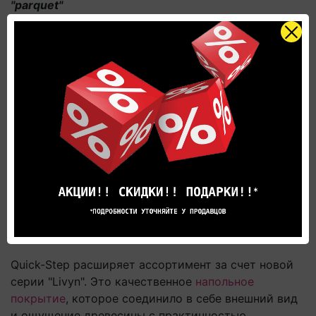
''parquet''
Quick-Step увеличил перечень продукции. Добавив
коллекцию ''Parquet'', с поверхностью из слоя
сплошной древесины.
2009: на рынке появилась система защелкивания
"Uniclic multifit"
В 2009 году появилась система для укладки
«UNICLIC MULTIFIT» - метод установки: «поворот и
защелкивание», что значительно облегчает
монтаж.
2013: quick-step расширяет ассортимент за счет
"Livyn"
Quick-Step расширяет ассортимент за счет новой
серии "Livyn". Это качественное
напольное
покрытие
, которое соединило в себе внешний вид
и ощущение древесины с практичностью