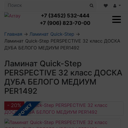
+7 (3452) 532-444
+7 (906) 823-70-00
Главная
→
Ламинат Quick-Step
→
Ламинат Quick-Step PERSPECTIVE 32 класс ДОСКА
Ламинат с укладкой
ДУБА БЕЛОГО МЕДИУМ PER1492
Ламинат 32 класс
LOC FLOOR PLUS
Ламинат 33 класс
Ламинат Quick-Step
LOC FLOOR FANCY
Влагостойкий ламинат
Кварцвиниловая плитка с укладкой
LOC FLOOR ARCTIC
PERSPECTIVE 32 класс ДОСКА
Клеевая кварцвиниловая плитка
Плинтус
ДУБА БЕЛОГО МЕДИУМ
Виниловый ламинат
Посмотреть все категории
Профили для ступеней
Посмотреть все категории
Кварцвинил SPC OASIS
PER1492
Аксессуары для стеновых панелей
Подложка
Пороги
Посмотреть все категории
В РАССРОЧКУ
Посмотреть все категории
- 20%
Аксессуары для напольных покрытий
Посмотреть все категории