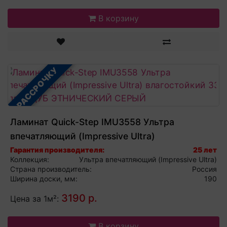
В корзину
В РАССРОЧКУ
Ламинат Quick-Step IMU3558 Ультра
впечатляющий (Impressive Ultra)
влагостойкий 33 класс ДУБ ЭТНИЧЕСКИЙ
Гарантия производителя:
25 лет
Коллекция:
Ультра впечатляющий (Impressive Ultra)
СЕРЫЙ
Страна производитель:
Россия
Ширина доски, мм:
190
3190 р.
Цена за 1м²:
В корзину