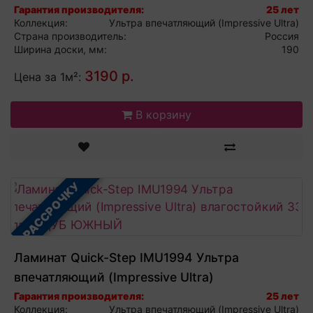
влагостойкий 33 класс ДУБ ДЫМЧАТЫЙ
Гарантия производителя:
25 лет
Коллекция:
Ультра впечатляющий (Impressive Ultra)
Страна производитель:
Россия
Ширина доски, мм:
190
3190 р.
Цена за 1м²:
В корзину
В РАССРОЧКУ
Ламинат Quick-Step IMU1994 Ультра
впечатляющий (Impressive Ultra)
влагостойкий 33 класс ДУБ ЮЖНЫЙ
Гарантия производителя:
25 лет
Коллекция:
Ультра впечатляющий (Impressive Ultra)