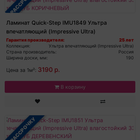
В РАССРОЧКУ
Ламинат Quick-Step IMU1849 Ультра
впечатляющий (Impressive Ultra)
влагостойкий 33 класс ДУБ КОРИЧНЕВЫЙ
Гарантия производителя:
25 лет
Коллекция:
Ультра впечатляющий (Impressive Ultra)
Страна производитель:
Россия
Ширина доски, мм:
190
3190 р.
Цена за 1м²:
В корзину
В РАССРОЧКУ