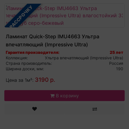
В РАССРОЧКУ
Ламинат Quick-Step IMU4663 Ультра
впечатляющий (Impressive Ultra)
влагостойкий 33 класс Дуб серо-бежевый
Гарантия производителя:
25 лет
Коллекция:
Ультра впечатляющий (Impressive Ultra)
Страна производитель:
Россия
Ширина доски, мм:
190
3190 р.
Цена за 1м²:
В корзину