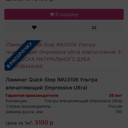
В корзину
В РАССРОЧКУ
Ламинат Quick-Step IMU3106 Ультра
впечатляющий (Impressive Ultra)
влагостойкий 33 класс ДОСКА
Гарантия производителя:
25 лет
Коллекция:
Ультра впечатляющий (Impressive Ultra)
НАТУРАЛЬНОГО ДУБА ЛАКИРОВАННАЯ
Страна производитель:
Россия
Ширина доски, мм:
190
3190 р.
Цена за 1м²: