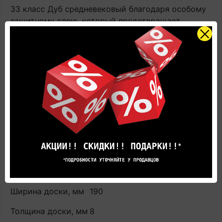
33 класс Дуб средневековый благодаря особому
защитному слою, который предотвращает
впитывание влаги идеально подходит для
укладки в помещениях с повышенной
влажностью воздуха (кухни и ванные комнаты).
Легкость укладки: система фирменного
замкового соединения позволяет быстро и
просто укладывать ламинат, не требуя
дополнительных инструментов.
Страна производства: Россия
Бренд: Unilin
Длина доски, мм
1261
Ширина доски, мм
190
Толщина доски, мм
8