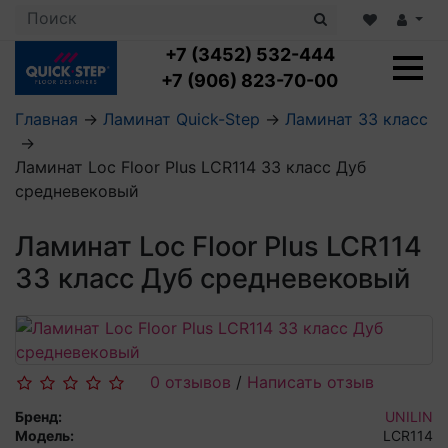
+7 (3452) 532-444
+7 (906) 823-70-00
Главная
→
Ламинат Quick-Step
→
Ламинат 33 класс
→
Ламинат с укладкой
Ламинат Loc Floor Plus LCR114 33 класс Дуб
Ламинат 32 класс
средневековый
LOC FLOOR PLUS
Ламинат 33 класс
LOC FLOOR FANCY
Влагостойкий ламинат
Кварцвиниловая плитка с укладкой
Ламинат Loc Floor Plus LCR114
LOC FLOOR ARCTIC
Клеевая кварцвиниловая плитка
33 класс Дуб средневековый
Плинтус
Виниловый ламинат
Посмотреть все категории
Профили для ступеней
Посмотреть все категории
Кварцвинил SPC OASIS
Аксессуары для стеновых панелей
Подложка
Пороги
Посмотреть все категории
Посмотреть все категории
Аксессуары для напольных покрытий
0 отзывов
/
Написать отзыв
Бренд:
UNILIN
Посмотреть все категории
Модель:
LCR114