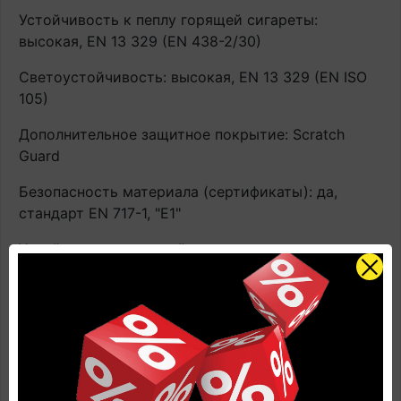
Устойчивость к пеплу горящей сигареты:
высокая, EN 13 329 (EN 438-2/30)
Светоустойчивость: высокая, EN 13 329 (EN ISO
105)
Дополнительное защитное покрытие: Scratch
Guard
Безопасность материала (сертификаты): да,
стандарт EN 717-1, "E1"
Устойчивость к воздействию роликовых кресел:
Нет видимых повреждений при испытаниях,
EN425/ISO4918 тип "W"
Устойчивость к воздействию ножек мебели и
каблуков: Нет видимых повреждений при
испытаниях с ножкой типа 0, EN 424