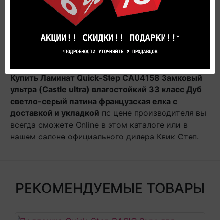
Устойчивость к воздействию химических
соединений: высокая, EN438-2, группа 1+2 - ">5",
группа 3 - ">4"
Цветоустойчивость: высокая, EN 438-2,16 - L76-
A-93, >6
Купить Ламинат Quick-Step CAU4158 Замковый
ультра (Castle ultra) влагостойкий 33 класс Дуб
светло-серый патина французская елка с
доставкой и укладкой
по цене производителя вы
всегда сможете Online в этом каталоге или в
нашем салоне официального дилера Квик Степ.
РЕКОМЕНДУЕМЫЕ ТОВАРЫ