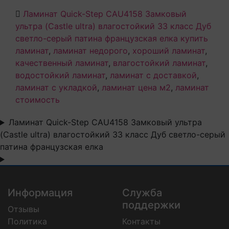
Ламинат Quick-Step CAU4158 Замковый
ультра (Castle ultra) влагостойкий 33 класс Дуб
светло-серый патина французская елка купить
ламинат
,
ламинат недорого
,
хороший ламинат
,
качественный ламинат
,
влагостойкий ламинат
,
водостойкий ламинат
,
ламинат с доставкой
,
ламинат с укладкой
,
ламинат цена м2
,
ламинат
стоимость
Ламинат Quick-Step CAU4158 Замковый ультра
(Castle ultra) влагостойкий 33 класс Дуб светло-серый
патина французская елка
Информация
Служба
поддержки
Отзывы
Политика
Контакты