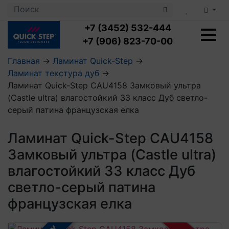
+7 (3452) 532-444
+7 (906) 823-70-00
Главная
→
Ламинат Quick-Step
→
Ламинат текстура дуб
→
Ламинат с укладкой
Ламинат Quick-Step CAU4158 Замковый ультра
Ламинат 32 класс
(Castle ultra) влагостойкий 33 класс Дуб светло-
LOC FLOOR PLUS
Ламинат 33 класс
серый патина французская елка
LOC FLOOR FANCY
Влагостойкий ламинат
Кварцвиниловая плитка с укладкой
LOC FLOOR ARCTIC
Клеевая кварцвиниловая плитка
Ламинат Quick-Step CAU4158
Плинтус
Виниловый ламинат
Посмотреть все категории
Замковый ультра (Castle ultra)
Профили для ступеней
Посмотреть все категории
Кварцвинил SPC OASIS
Аксессуары для стеновых панелей
Подложка
влагостойкий 33 класс Дуб
Пороги
светло-серый патина
Посмотреть все категории
Посмотреть все категории
Аксессуары для напольных покрытий
французская елка
Посмотреть все категории