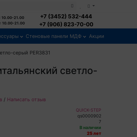
+7 (3452) 532-444
 10.00-21.00
 10.00-21.00
+7 (906) 823-70-00
ессуары
Стеновые панели МДФ
Акции
ветло-серый PER3831
итальянский светло-
в
/
Написать отзыв
QUICK-STEP
qs0000902
7
В наличии
25 лет