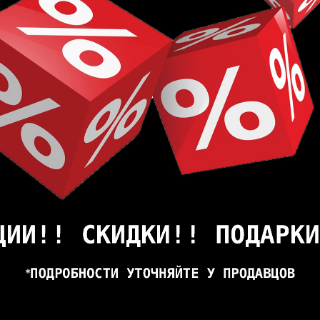
т в домашнем секторе, до 5 лет в деловом секторе
альная структура древесины
ролитой жидкости
щита поверхности от царапин по технологии SCRATCH
 испытания согласно EN 1815
мально допустимое значение температуры контакта сост
EN13501-1, Cfl-s1
: высокая, EN 13 329 (EN 438-2/30)
(EN ISO 105)
ratch Guard
да, стандарт EN 717-1, "E1"