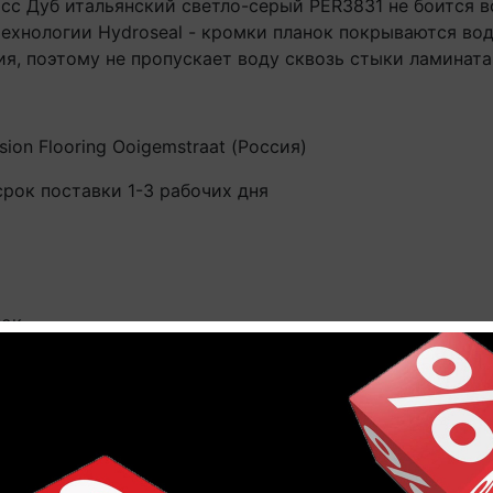
асс Дуб итальянский светло-серый PER3831 не боится 
технологии Hydroseal - кромки планок покрываются в
ия, поэтому не пропускает воду сквозь стыки ламината
sion Flooring Ooigemstraat (Россия)
срок поставки 1-3 рабочих дня
нок
 12.52 кг