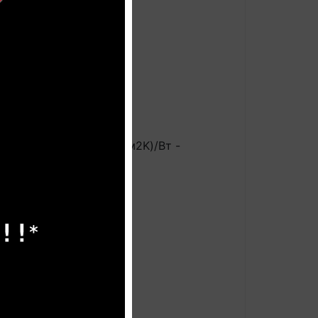
 GUARD
авляет 27°С, < 0,06 (м2K)/Вт -