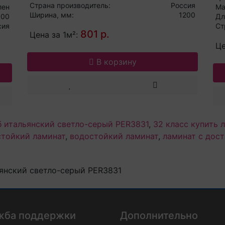
Страна производитель:
Россия
лен
Ма
Ширина, мм:
1200
000
Дл
сия
Ст
801 р.
Цена за 1м²:
Це
В корзину
б итальянский светло-серый PER3831
,
32 класс купить 
стойкий ламинат
,
водостойкий ламинат
,
ламинат с дос
ьянский светло-серый PER3831
жба поддержки
Дополнительно