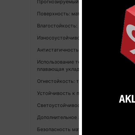
Прогнозируемый срок службы: до 25 ле
Поверхность: матовое покрытие, натур
Влагостойкость: защита от случайно п
Износоустойчивость: высокая, AC4, за
Антистатичность: да, ≤ 2 кВ, заводские
Использование теплого пола: да, макси
плавающая укладка
Огнестойкость: трудно воспламеняемый, 
Устойчивость к пеплу горящей сигареты
Светоустойчивость: высокая, EN 13 329 
Дополнительное защитное покрытие: Sc
Безопасность материала (сертификаты): 