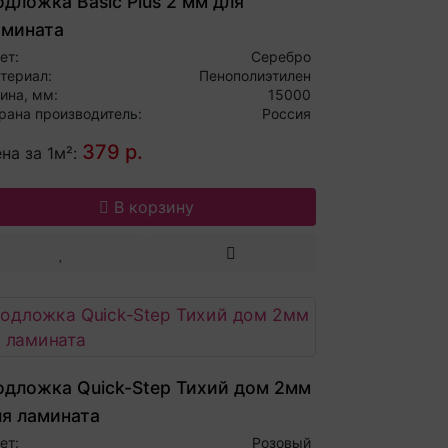
дложка Basic Plus 2 мм для
амината
ет:
Серебро
териал:
Пенополиэтилен
ина, мм:
15000
рана производитель:
Россия
379 р.
на за 1м²:
В корзину
одложка Quick-Step Тихий дом 2мм
ля ламината
ет:
Розовый