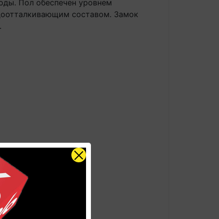
воды. Пол обеспечен уровнем
одоотталкивающим составом. Замок
.