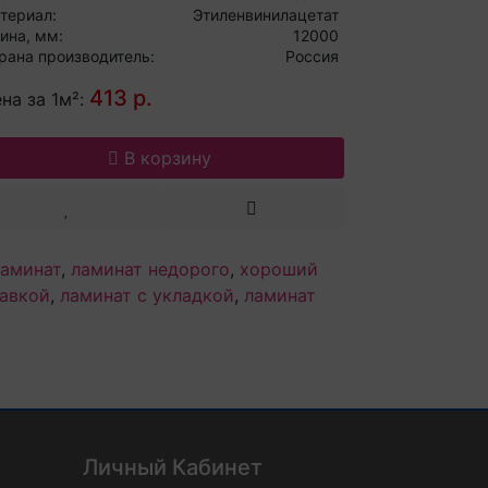
териал:
Этиленвинилацетат
ина, мм:
12000
рана производитель:
Россия
413 р.
на за 1м²:
В корзину
ламинат
,
ламинат недорого
,
хороший
тавкой
,
ламинат с укладкой
,
ламинат
Личный Кабинет