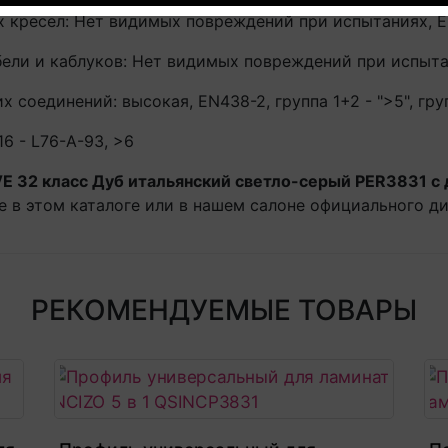
 кресел: Нет видимых повреждений при испытаниях, E
ели и каблуков: Нет видимых повреждений при испыта
соединений: высокая, EN438-2, группа 1+2 - ">5", груп
6 - L76-A-93, >6
E 32 класс Дуб итальянский светло-серый PER3831 с 
e в этом каталоге или в нашем салоне официального ди
РЕКОМЕНДУЕМЫЕ ТОВАРЫ