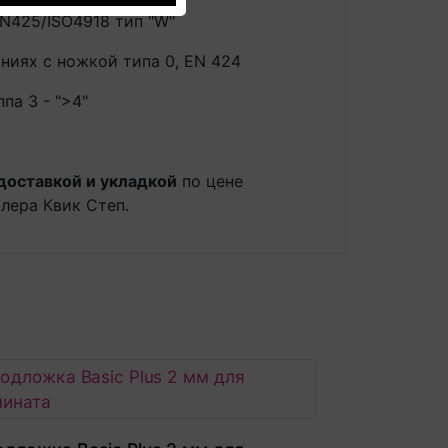
N425/ISO4918 тип "W"
ниях с ножкой типа 0, EN 424
па 3 - ">4"
доставкой и укладкой
по цене
лера Квик Степ.