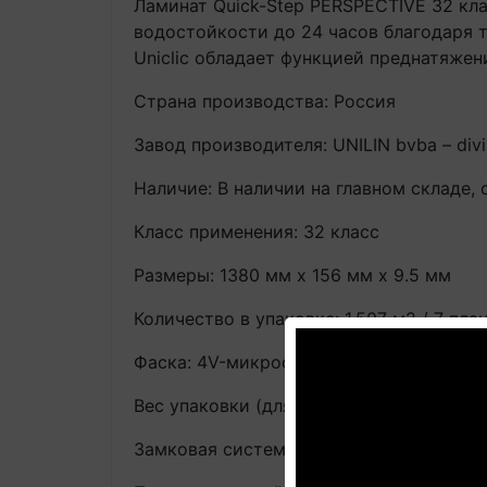
Ламинат Quick-Step PERSPECTIVE 32 кл
водостойкости до 24 часов благодаря 
Uniclic обладает функцией преднатяжен
Страна производства: Россия
Завод производителя: UNILIN bvba – divi
Наличие: В наличии на главном складе, 
Класс применения: 32 класс
Размеры: 1380 мм х 156 мм х 9.5 мм
Количество в упаковке: 1,507 м2 / 7 пла
Фаска: 4V-микрофаска
Вес упаковки (для мерных покрытий м2):
Замковая система: Uniclic