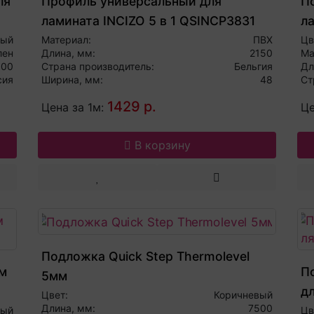
ля
Профиль универсальный для
По
ламината INCIZO 5 в 1 QSINCP3831
л
ный
Материал:
ПВХ
Цв
лен
Длина, мм:
2150
Ма
000
Страна производитель:
Бельгия
Дл
сия
Ширина, мм:
48
Ст
1429 р.
Цена за 1м:
Це
В корзину
Подложка Quick Step Thermolevel
м
П
5мм
д
Цвет:
Коричневый
Длина, мм:
7500
ный
Цв