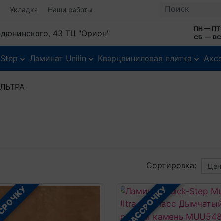
Укладка
Наши работы
ПН — ПТ:
Федюнинского, 43 ТЦ "Орион"
СБ — ВС:
-Step
Ламинат Unilin
Кварцвиниловая плитка
Акс
ЛЬТРА
Сортировка:
ССРОЧКУ
В РАССРОЧКУ