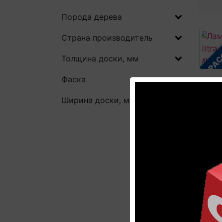
Порода дерева
В РА
Страна производитель
Толщина доски, мм
Фаска
Лами
Ultr
Ширина доски, мм
MUU
Гаран
Колле
Стран
Ширин
Цена