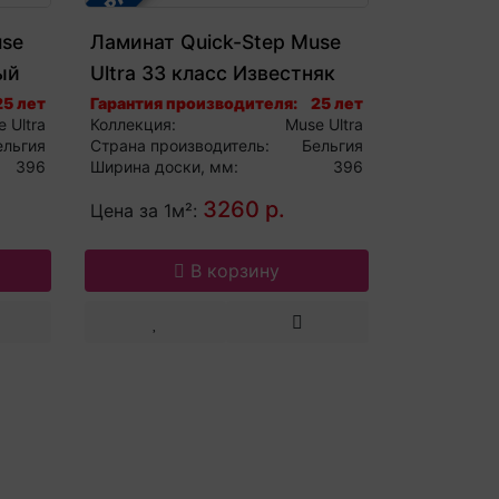
use
Ламинат Quick-Step Muse
ый
Ultra 33 класс Известняк
484
MUU5487
25 лет
Гарантия производителя:
25 лет
 Ultra
Коллекция:
Muse Ultra
ельгия
Страна производитель:
Бельгия
396
Ширина доски, мм:
396
3260 р.
Цена за 1м²:
В корзину