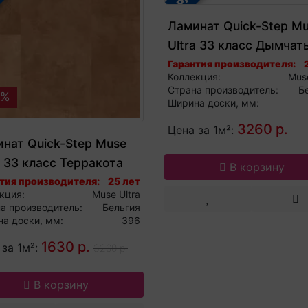
Ламинат Quick-Step M
Ultra 33 класс Дымчат
голубой камень MUU5
Гарантия производителя:
Коллекция:
Muse
Страна производитель:
Б
0%
Ширина доски, мм:
3260 р.
Цена за 1м²:
нат Quick-Step Muse
a 33 класс Терракота
В корзину
5490
тия производителя:
25 лет
кция:
Muse Ultra
а производитель:
Бельгия
а доски, мм:
396
1630 р.
 за 1м²:
3260 р.
В корзину