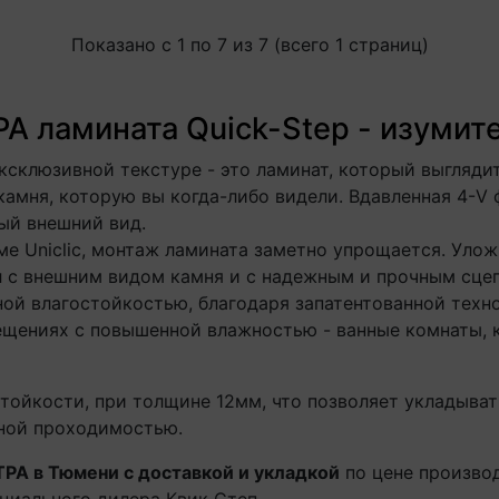
Показано с 1 по 7 из 7 (всего 1 страниц)
 ламината Quick-Step - изумите
эксклюзивной текстуре - это ламинат, который выглядит
камня, которую вы когда-либо видели. Вдавленная 4-V
ый внешний вид.
е Uniclic, монтаж ламината заметно упрощается. Уло
л с внешним видом камня и с надежным и прочным сце
ой влагостойкостью, благодаря запатентованной техно
ещениях с повышенной влажностью - ванные комнаты, 
тойкости, при толщине 12мм, что позволяет укладывать
ной проходимостью.
РА в Тюмени с доставкой и укладкой
по цене производ
циального дилера Квик Степ.