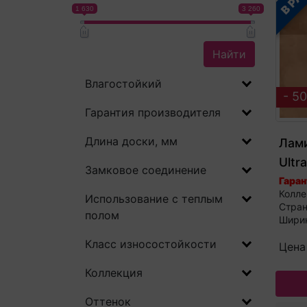
1 630
3 260
Найти
Влагостойкий
- 5
Гарантия производителя
Длина доски, мм
Лами
Ultr
Замковое соединение
MUU
Гаран
Колле
Использование с теплым
Стран
полом
Ширин
Класс износостойкости
Цена
Коллекция
Оттенок