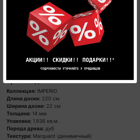
Описание
Характеристики
Отзывов (0)
Паркетная доска Quick-Step
IMPERIO IMP3793S Белый дуб
эверест экстра-матовый по цене
производителя
Коллекция:
IMPERIO
Длина доски:
220 см
Ширина доски:
22 см
Толщина:
14 мм
Упаковка:
1.936 кв.м.
Порода древа:
дуб
Текстура:
Marquant (динамичный)