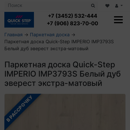
+7 (3452) 532-444
+7 (906) 823-70-00
Главная
→
Паркетная доска
→
Паркетная доска Quick-Step IMPERIO IMP3793S
Ламинат с укладкой
Белый дуб эверест экстра-матовый
Ламинат 32 класс
LOC FLOOR PLUS
Ламинат 33 класс
Паркетная доска Quick-Step
LOC FLOOR FANCY
Влагостойкий ламинат
Кварцвиниловая плитка с укладкой
LOC FLOOR ARCTIC
IMPERIO IMP3793S Белый дуб
Клеевая кварцвиниловая плитка
Плинтус
эверест экстра-матовый
Виниловый ламинат
Посмотреть все категории
Профили для ступеней
Посмотреть все категории
Кварцвинил SPC OASIS
Аксессуары для стеновых панелей
Подложка
В РАССРОЧКУ
Пороги
Посмотреть все категории
Посмотреть все категории
Аксессуары для напольных покрытий
Посмотреть все категории