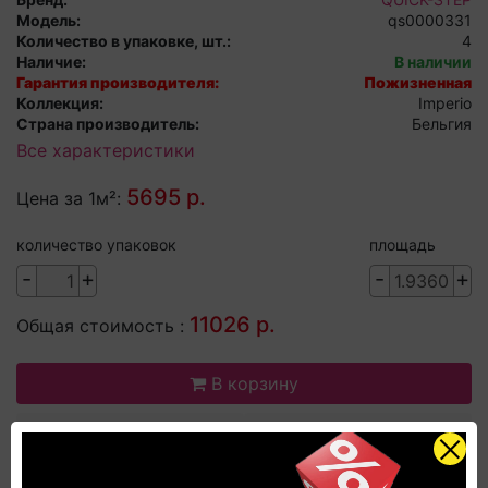
Модель:
qs0000331
Количество в упаковке, шт.:
4
Наличие:
В наличии
Гарантия производителя:
Пожизненная
Коллекция:
Imperio
Страна производитель:
Бельгия
Все характеристики
5695 р.
Цена за 1м²:
количество упаковок
площадь
-
+
-
+
11026 р.
Общая стоимость :
В корзину