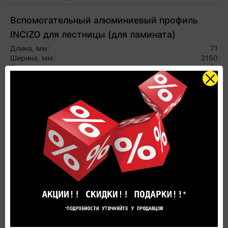
Вспомогательный алюминиевый профиль
INCIZO для лестницы (для ламината)
Длина, мм:
71
Ширина, мм:
2150
Высота, мм:
21
1429 р.
Цена за 1м:
В корзину
В РАССРОЧКУ
Клипса для крепления плинтуса QSCLIPSRU