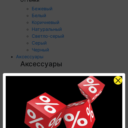
Оттенки
Бежевый
Белый
Коричневый
Натуральный
Светло-серый
Серый
Черный
Аксессуары
Аксессуары
Категории
Плинтус
Профили для ступеней
Подложка
Пороги
Аксессуары для напольных покрытий
Посмотреть все категории