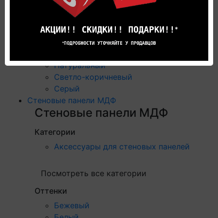
Оттенки
Бежевый
Белый
Коричневый
Натуральный
Светло-коричневый
Серый
Стеновые панели МДФ
Стеновые панели МДФ
Категории
Аксессуары для стеновых панелей
Посмотреть все категории
Оттенки
Бежевый
Белый