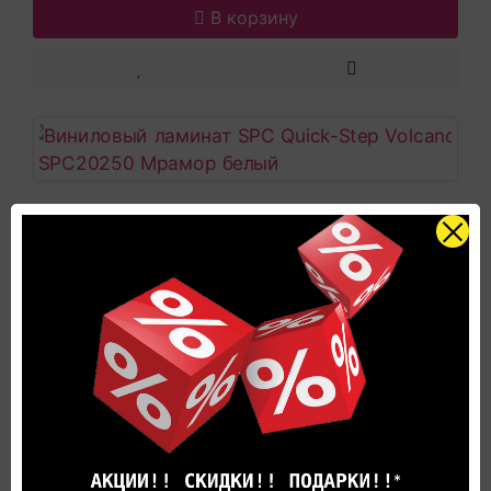
В корзину
Виниловый ламинат SPC Quick-Step
Volcano VSPC20250 Мрамор белый
Гарантия производителя:
25 лет
Коллекция:
Volcano
Длина, мм:
600
Страна производитель:
Бельгия
2980 р.
Цена за 1м²:
В корзину