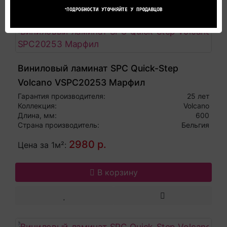
Виниловый ламинат SPC Quick-Step
Volcano VSPC20253 Марфил
Гарантия производителя:
25 лет
Коллекция:
Volcano
Длина, мм:
600
Страна производитель:
Бельгия
2980 р.
Цена за 1м²:
В корзину