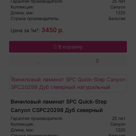
коричневый
Гарантия производителя:
25 лет
Коллекция:
Canyon
Длина, мм:
1220
Страна производитель:
Бельгия
3450 р.
Цена за 1м²:
В корзину
Виниловый ламинат SPC Quick-Step
Canyon CSPC20298 Дуб северный
натуральный
Гарантия производителя:
25 лет
Коллекция:
Canyon
Длина, мм:
1220
Страна производитель:
Бельгия