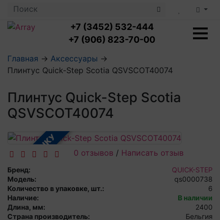
+7 (3452) 532-444
+7 (906) 823-70-00
Главная
→
Аксессуары
→
Плинтус Quick-Step Scotia QSVSCOT40074
Ламинат с укладкой
Ламинат 32 класс
Плинтус Quick-Step Scotia
LOC FLOOR PLUS
Ламинат 33 класс
LOC FLOOR FANCY
QSVSCOT40074
Влагостойкий ламинат
Кварцвиниловая плитка с укладкой
LOC FLOOR ARCTIC
Клеевая кварцвиниловая плитка
Плинтус
В РАССРОЧКУ
Виниловый ламинат
Посмотреть все категории
Профили для ступеней
Посмотреть все категории
Кварцвинил SPC OASIS
0 отзывов
/
Написать отзыв
Аксессуары для стеновых панелей
Подложка
Бренд:
QUICK-STEP
Пороги
Посмотреть все категории
Модель:
qs0000738
Посмотреть все категории
Аксессуары для напольных покрытий
Количество в упаковке, шт.:
6
Наличие:
В наличии
Длина, мм:
2400
Посмотреть все категории
Страна производитель:
Бельгия