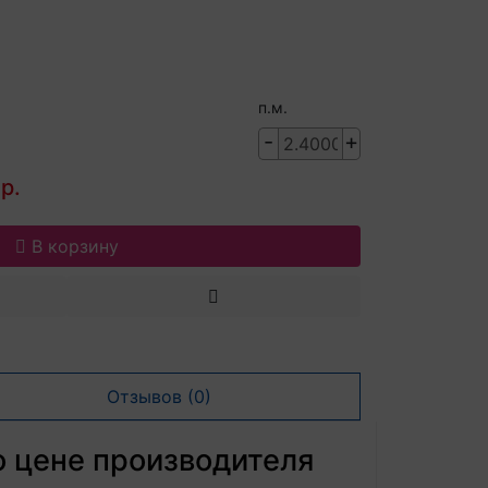
п.м.
-
+
р.
В корзину
Отзывов (0)
 цене производителя