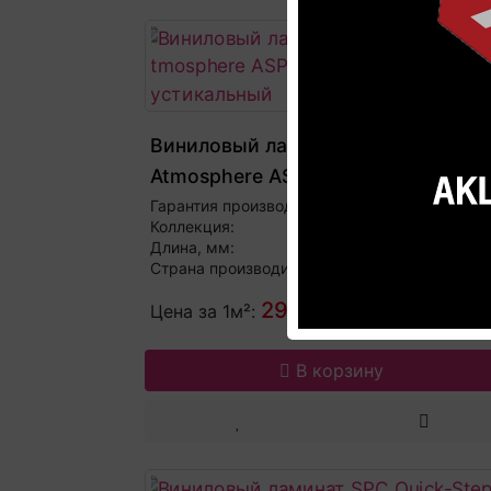
Виниловый ламинат SPC Quick-Ste
Atmosphere ASPC20241 Дуб серый
рустикальный
Гарантия производителя:
25 
Коллекция:
Atmosph
Длина, мм:
1
Страна производитель:
Бель
2980 р.
Цена за 1м²:
В корзину