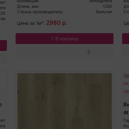
Коллекция:
Atmosphere
Ко
лет
Длина, мм:
1220
Дл
ere
Страна производитель:
Бельгия
Ст
220
гия
2980 р.
Цена за 1м²:
Це
В корзину
p
В
A
к
лет
Га
ere
Ко