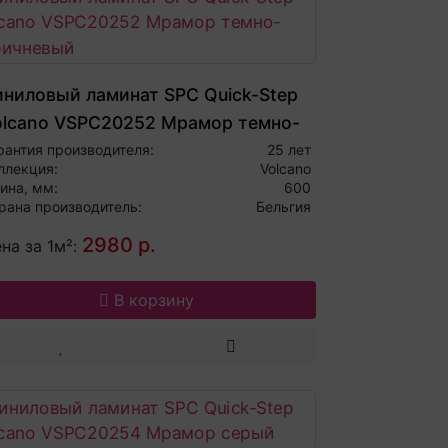
иниловый ламинат SPC Quick-Step
olcano VSPC20252 Мрамор темно-
оричневый
рантия производителя:
25 лет
ллекция:
Volcano
ина, мм:
600
рана производитель:
Бельгия
2980 р.
на за 1м²:
В корзину