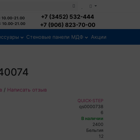
+7 (3452) 532-444
 10.00-21.00
 10.00-21.00
+7 (906) 823-70-00
ессуары
Стеновые панели МДФ
Акции
40074
в
/
Написать отзыв
QUICK-STEP
qs0000738
6
В наличии
2400
Бельгия
12