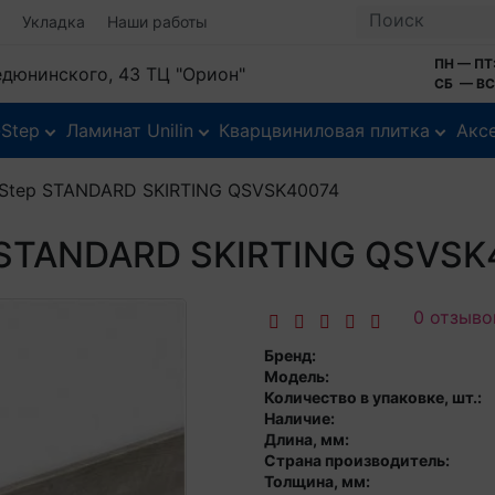
Укладка
Наши работы
ПН — ПТ:
Федюнинского, 43 ТЦ "Орион"
СБ — ВС:
-Step
Ламинат Unilin
Кварцвиниловая плитка
Акс
-Step STANDARD SKIRTING QSVSK40074
p STANDARD SKIRTING QSVSK
0 отзыво
Бренд:
Модель:
Количество в упаковке, шт.:
Наличие:
Длина, мм:
Страна производитель:
Толщина, мм: