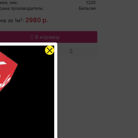
ина, мм:
1220
рана производитель:
Бельгия
2980 р.
на за 1м²:
В корзину