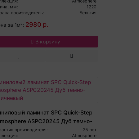
ллекция:
Atmosphere
ина, мм:
1220
рана производитель:
Бельгия
2980 р.
на за 1м²:
В корзину
иниловый ламинат SPC Quick-Step
tmosphere ASPC20245 Дуб темно-
оричневый
рантия производителя:
25 лет
ллекция:
Atmosphere