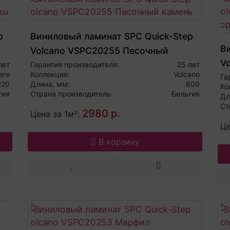
p
Виниловый ламинат SPC Quick-Step
В
Volcano VSPC20255 Песочный
V
камень
лет
Гарантия производителя:
25 лет
ere
Коллекция:
Volcano
к
Га
220
Длина, мм:
600
Ко
гия
Страна производитель:
Бельгия
Дл
Ст
2980 р.
Цена за 1м²:
Це
В корзину