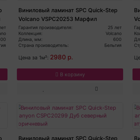
p
Виниловый ламинат SPC Quick-Step
В
й
Volcano VSPC20253 Марфил
V
лет
Гарантия производителя:
25 лет
Га
ano
Коллекция:
Volcano
Ко
600
Длина, мм:
600
Дл
гия
Страна производитель:
Бельгия
Ст
2980 р.
Цена за 1м²:
Це
В корзину
p
Виниловый ламинат SPC Quick-Step
В