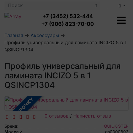
+7 (3452) 532-444
+7 (906) 823-70-00
Главная
→
Аксессуары
→
Профиль универсальный для ламината INCIZO 5 в 1
Ламинат с укладкой
QSINCP1304
Ламинат 32 класс
LOC FLOOR PLUS
Ламинат 33 класс
Профиль универсальный для
LOC FLOOR FANCY
Влагостойкий ламинат
Кварцвиниловая плитка с укладкой
LOC FLOOR ARCTIC
ламината INCIZO 5 в 1
Клеевая кварцвиниловая плитка
Плинтус
QSINCP1304
Виниловый ламинат
Посмотреть все категории
Профили для ступеней
Посмотреть все категории
Кварцвинил SPC OASIS
Аксессуары для стеновых панелей
Подложка
В РАССРОЧКУ
Пороги
Посмотреть все категории
Посмотреть все категории
Аксессуары для напольных покрытий
0 отзывов
/
Написать отзыв
Посмотреть все категории
Бренд:
QUICK-STEP
Модель:
qs0000893