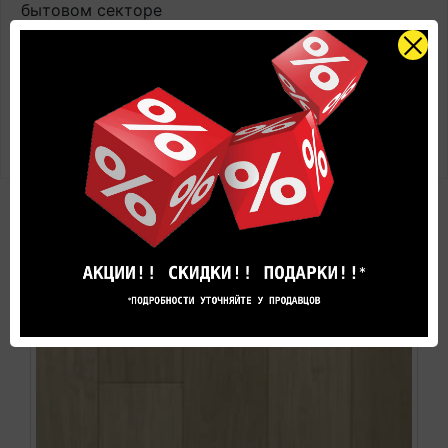
бытовом секторе
Поверхность: ламинированная усиленная пленка
на металлической основе
Полосность: под плитку
Безопасность материала (сертификаты): да,
сертификат E1
РЕКОМЕНДУЕМЫЕ ТОВАРЫ