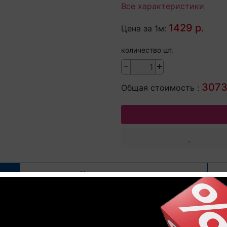
Все характеристики
1429 р.
Цена за 1м:
количество шт.
-
+
3073
Общая стоимость :
Характеристики
 для ламината INCIZO 5 в 1 QSIN