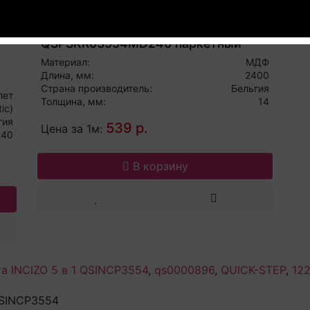
Плинтус Quick Step
QSPSKR03554MD240 паркетный
Материал:
МДФ
Длина, мм:
2400
Страна производитель:
Бельгия
лет
Толщина, мм:
14
ic)
гия
539 р.
Цена за 1м:
240
В корзину
а INCIZO 5 в 1 QSINCP3554
,
qs0000896
,
QUICK-STEP
,
122
QSINCP3554