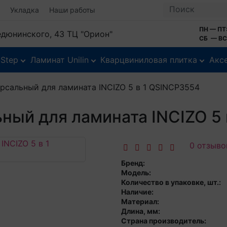
Укладка
Наши работы
ПН — ПТ:
Федюнинского, 43 ТЦ "Орион"
СБ — ВС:
-Step
Ламинат Unilin
Кварцвиниловая плитка
Акс
рсальный для ламината INCIZO 5 в 1 QSINCP3554
ный для ламината INCIZO 5
0 отзыво
Бренд:
Модель:
Количество в упаковке, шт.:
Наличие:
Материал:
Длина, мм:
Страна производитель: