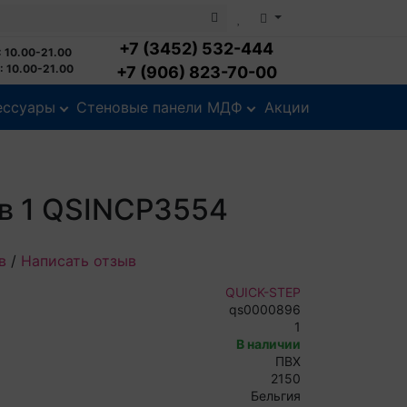
+7 (3452) 532-444
 10.00-21.00
 10.00-21.00
+7 (906) 823-70-00
ессуары
Стеновые панели МДФ
Акции
 в 1 QSINCP3554
в
/
Написать отзыв
QUICK-STEP
qs0000896
1
В наличии
ПВХ
2150
Бельгия