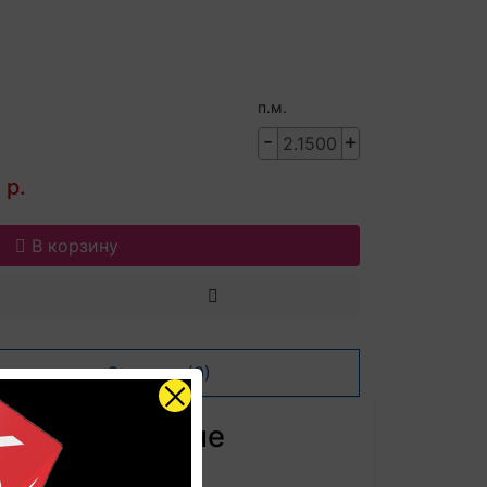
п.м.
-
+
 р.
В корзину
Отзывов (0)
CP3554 по цене