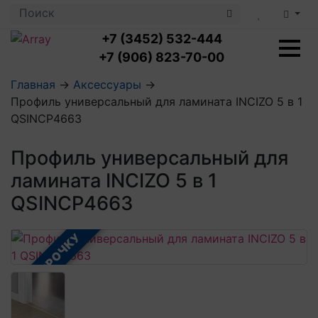
+7 (3452) 532-444
+7 (906) 823-70-00
Главная
→
Аксессуары
→
Профиль универсальный для ламината INCIZO 5 в 1
Ламинат с укладкой
QSINCP4663
Ламинат 32 класс
LOC FLOOR PLUS
Ламинат 33 класс
Профиль универсальный для
LOC FLOOR FANCY
Влагостойкий ламинат
Кварцвиниловая плитка с укладкой
LOC FLOOR ARCTIC
ламината INCIZO 5 в 1
Клеевая кварцвиниловая плитка
Плинтус
QSINCP4663
Виниловый ламинат
Посмотреть все категории
Профили для ступеней
Посмотреть все категории
Кварцвинил SPC OASIS
Аксессуары для стеновых панелей
Подложка
В РАССРОЧКУ
Пороги
Посмотреть все категории
Посмотреть все категории
Аксессуары для напольных покрытий
Посмотреть все категории