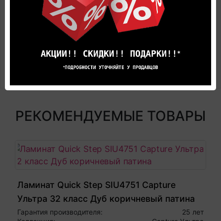
бытовом секторе
Поверхность: ламинированная усиленная пленка
на металлической основе
Полосность: под плитку
Безопасность материала (сертификаты): да,
сертификат E1
РЕКОМЕНДУЕМЫЕ ТОВАРЫ
Ламинат Quick Step SIU4751 Capture
Ультра 32 класс Дуб коричневый патина
Гарантия производителя:
25 лет