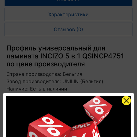
Характеристики
Отзывов (0)
Профиль универсальный для
ламината INCIZO 5 в 1 QSINCP4751
по цене производителя
Страна производства: Бельгия
Завод производителя: UNILIN (Бельгия)
Наличие: Есть в наличии
Размеры: 2150 мм х 48 мм х 13 мм
Количество в упаковке: 1 профиль + 1
направляющая + 1 нож
Замковая система: установка на жидкие гвозди и
направляющие
Прогнозируемый срок службы: до 25 лет в