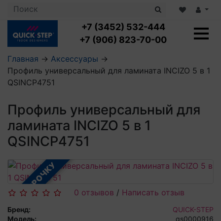
+7 (3452) 532-444
+7 (906) 823-70-00
Главная
→
Аксессуары
→
Профиль универсальный для ламината INCIZO 5 в 1
Ламинат с укладкой
QSINCP4751
Ламинат 32 класс
LOC FLOOR PLUS
Ламинат 33 класс
Профиль универсальный для
LOC FLOOR FANCY
Влагостойкий ламинат
Кварцвиниловая плитка с укладкой
LOC FLOOR ARCTIC
ламината INCIZO 5 в 1
Клеевая кварцвиниловая плитка
Плинтус
QSINCP4751
Виниловый ламинат
Посмотреть все категории
Профили для ступеней
Посмотреть все категории
Кварцвинил SPC OASIS
Аксессуары для стеновых панелей
Подложка
В РАССРОЧКУ
Пороги
Посмотреть все категории
Посмотреть все категории
Аксессуары для напольных покрытий
0 отзывов
/
Написать отзыв
Посмотреть все категории
Бренд:
QUICK-STEP
Модель:
qs0000916