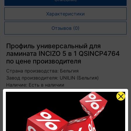
Характеристики
Отзывов (0)
Профиль универсальный для
ламината INCIZO 5 в 1 QSINCP4764
по цене производителя
Страна производства: Бельгия
Завод производителя: UNILIN (Бельгия)
Наличие: Есть в наличии
Размеры: 2150 мм х 48 мм х 13 мм
Количество в упаковке: 1 профиль + 1
направляющая + 1 нож
Замковая система: установка на жидкие гвозди и
направляющие
Прогнозируемый срок службы: до 25 лет в