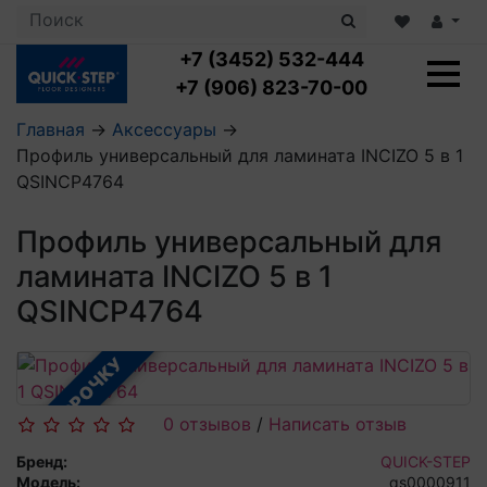
+7 (3452) 532-444
+7 (906) 823-70-00
Главная
→
Аксессуары
→
Профиль универсальный для ламината INCIZO 5 в 1
Ламинат с укладкой
QSINCP4764
Ламинат 32 класс
LOC FLOOR PLUS
Ламинат 33 класс
Профиль универсальный для
LOC FLOOR FANCY
Влагостойкий ламинат
Кварцвиниловая плитка с укладкой
LOC FLOOR ARCTIC
ламината INCIZO 5 в 1
Клеевая кварцвиниловая плитка
Плинтус
QSINCP4764
Виниловый ламинат
Посмотреть все категории
Профили для ступеней
Посмотреть все категории
Кварцвинил SPC OASIS
Аксессуары для стеновых панелей
Подложка
В РАССРОЧКУ
Пороги
Посмотреть все категории
Посмотреть все категории
Аксессуары для напольных покрытий
0 отзывов
/
Написать отзыв
Посмотреть все категории
Бренд:
QUICK-STEP
Модель:
qs0000911