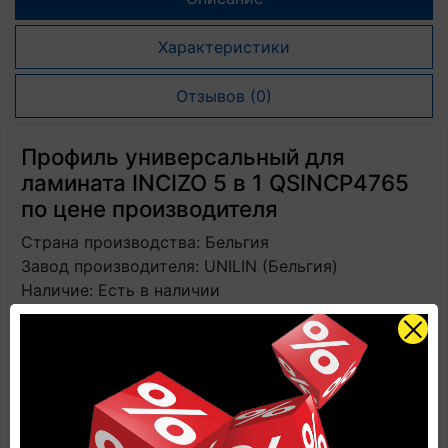
Характеристики
Отзывов (0)
Профиль универсальный для
ламината INCIZO 5 в 1 QSINCP4765
по цене производителя
Страна производства: Бельгия
Завод производителя: UNILIN (Бельгия)
Наличие: Есть в наличии
Размеры: 2150 мм х 48 мм х 13 мм
Количество в упаковке: 1 профиль + 1
направляющая + 1 нож
Замковая система: установка на жидкие гвозди и
направляющие
Прогнозируемый срок службы: до 25 лет в