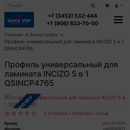
+7 (3452) 532-444
+7 (906) 823-70-00
Главная
→
Аксессуары
→
Профиль универсальный для ламината INCIZO 5 в 1
Ламинат с укладкой
QSINCP4765
Ламинат 32 класс
LOC FLOOR PLUS
Ламинат 33 класс
Профиль универсальный для
LOC FLOOR FANCY
Влагостойкий ламинат
Кварцвиниловая плитка с укладкой
LOC FLOOR ARCTIC
ламината INCIZO 5 в 1
Клеевая кварцвиниловая плитка
Плинтус
QSINCP4765
Виниловый ламинат
Посмотреть все категории
Профили для ступеней
Посмотреть все категории
Кварцвинил SPC OASIS
Аксессуары для стеновых панелей
Подложка
В РАССРОЧКУ
Пороги
Посмотреть все категории
Посмотреть все категории
Аксессуары для напольных покрытий
0 отзывов
/
Написать отзыв
Посмотреть все категории
Бренд:
QUICK-STEP
Модель:
qs0000922