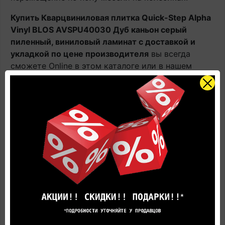
Купить Кварцвиниловая плитка Quick-Step Alpha
Vinyl BLOS AVSPU40030 Дуб каньон серый
пиленный, виниловый ламинат с доставкой и
укладкой по цене производителя
вы всегда
сможете Online в этом каталоге или в нашем
салоне официального дилера Квик Степ.
Наличие: В наличии на главном складе, срок
поставки 1-3 рабочих дня.
Оплачивайте товар онлайн. Так будет дешевле!
Цена в салоне может быть отличной от указанной
здесь.
Представленные на фотографиях цвета товара
могут не совпадают с реальными, а лишь дают
общее представление об оттенках цвета и
вариантах предлагаемых текстур.