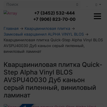
+7 (3452) 532-444
+7 (906) 823-70-00
Главная
→
Кварцвиниловая плитка
→
Замковый кварцвинил ALPHA VINYL BLOS
→
Ламинат с укладкой
Кварцвиниловая плитка Quick-Step Alpha Vinyl BLOS
Ламинат 32 класс
AVSPU40030 Дуб каньон серый пиленный,
LOC FLOOR PLUS
Ламинат 33 класс
виниловый ламинат
LOC FLOOR FANCY
Влагостойкий ламинат
Кварцвиниловая плитка с укладкой
LOC FLOOR ARCTIC
Клеевая кварцвиниловая плитка
Кварцвиниловая плитка Quick-
Плинтус
Виниловый ламинат
Посмотреть все категории
Step Alpha Vinyl BLOS
Профили для ступеней
Посмотреть все категории
Кварцвинил SPC OASIS
Аксессуары для стеновых панелей
Подложка
AVSPU40030 Дуб каньон
Пороги
серый пиленный, виниловый
Посмотреть все категории
Посмотреть все категории
Аксессуары для напольных покрытий
ламинат
Посмотреть все категории