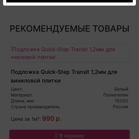
РЕКОМЕНДУЕМЫЕ ТОВАРЫ
Подложка Quick-Step Transit 1,2мм для
виниловой плитки
Цвет:
Белый
Материал:
Полиэтилен
Длина, мм:
15000
Страна производитель:
Россия
990 р.
Цена за 1м²:
В корзину