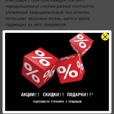
Благодаря структуре каждой плитки с
чередующимися слоями разной плотности,
уложенный кварцвиниловый пол отлично
поглощает звуковые волны, шаги и звуки
падающих на него предметов.
Кварцвиниловая плитка Quick-Step Alpha Vinyl
BLOS AVSPU40322 Дуб береговой песчаный,
виниловый ламинат производится с
интегрированной подложкой, которая
соответствует всем требованиям для ПВХ плитки.
А самое главное, такая подложка защищает
замки от циклических нагрузок, таких как
перемещение по полу мебели на колесиках.
Купить Кварцвиниловая плитка Quick-Step Alpha
Vinyl BLOS AVSPU40322 Дуб береговой
песчаный, виниловый ламинат с доставкой и
укладкой по цене производителя
вы всегда
сможете Online в этом каталоге или в нашем