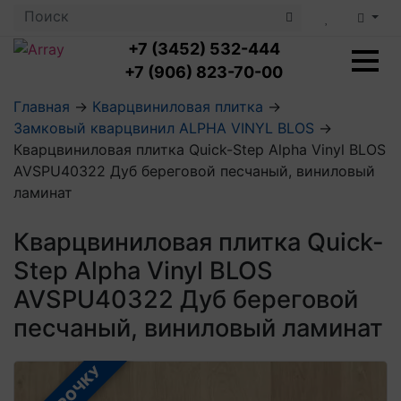
+7 (3452) 532-444
+7 (906) 823-70-00
Главная
→
Кварцвиниловая плитка
→
Замковый кварцвинил ALPHA VINYL BLOS
→
Ламинат с укладкой
Кварцвиниловая плитка Quick-Step Alpha Vinyl BLOS
Ламинат 32 класс
AVSPU40322 Дуб береговой песчаный, виниловый
LOC FLOOR PLUS
Ламинат 33 класс
ламинат
LOC FLOOR FANCY
Влагостойкий ламинат
Кварцвиниловая плитка с укладкой
LOC FLOOR ARCTIC
Клеевая кварцвиниловая плитка
Кварцвиниловая плитка Quick-
Плинтус
Виниловый ламинат
Посмотреть все категории
Step Alpha Vinyl BLOS
Профили для ступеней
Посмотреть все категории
Кварцвинил SPC OASIS
Аксессуары для стеновых панелей
Подложка
AVSPU40322 Дуб береговой
Пороги
песчаный, виниловый ламинат
Посмотреть все категории
Посмотреть все категории
Аксессуары для напольных покрытий
Посмотреть все категории