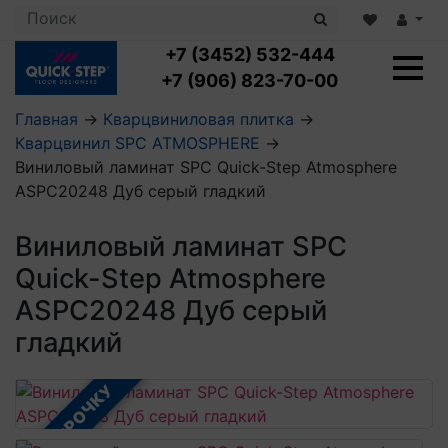
+7 (3452) 532-444
+7 (906) 823-70-00
Главная
→
Кварцвиниловая плитка
→
Кварцвинил SPC ATMOSPHERE
→
Ламинат с укладкой
Виниловый ламинат SPC Quick-Step Atmosphere
Ламинат 32 класс
ASPC20248 Дуб серый гладкий
LOC FLOOR PLUS
Ламинат 33 класс
LOC FLOOR FANCY
Влагостойкий ламинат
Кварцвиниловая плитка с укладкой
Виниловый ламинат SPC
LOC FLOOR ARCTIC
Клеевая кварцвиниловая плитка
Quick-Step Atmosphere
Плинтус
Виниловый ламинат
Посмотреть все категории
Профили для ступеней
Посмотреть все категории
ASPC20248 Дуб серый
Кварцвинил SPC OASIS
Аксессуары для стеновых панелей
Подложка
гладкий
Пороги
Посмотреть все категории
Посмотреть все категории
Аксессуары для напольных покрытий
В РАССРОЧКУ
Посмотреть все категории