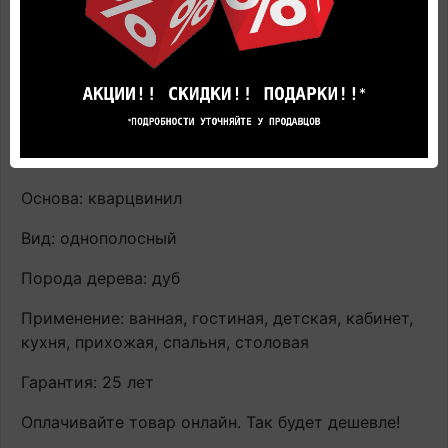
Антистатик: да
Для теплого пола: да
Тип поверхности: матовая
Тип замка: uniclic
Основа: кварцвинил
Вид: однополосный
Порода дерева: дуб
Применение: ванная, гостиная, детская, кабинет,
кухня, прихожая, спальня, столовая
Гарантия: 25 лет
Оплачивайте товар онлайн. Так будет дешевле!