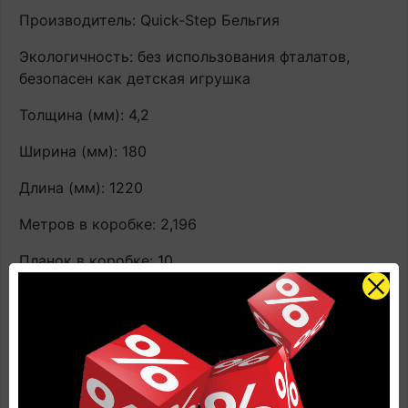
Производитель: Quick-Step Бельгия
Экологичность: без использования фталатов,
безопасен как детская игрушка
Толщина (мм): 4,2
Ширина (мм): 180
Длина (мм): 1220
Метров в коробке: 2,196
Планок в коробке: 10
Фаска: микрофаска
Влагостойкость: не боится воды
Защита от царапин: да
Защита от пятен: да