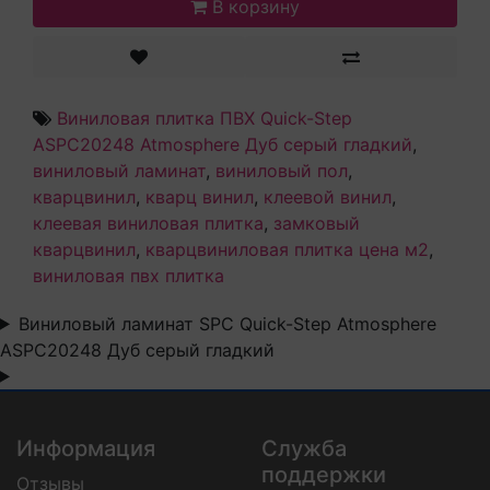
В корзину
Виниловая плитка ПВХ Quick-Step
ASPC20248 Atmosphere Дуб серый гладкий
,
виниловый ламинат
,
виниловый пол
,
кварцвинил
,
кварц винил
,
клеевой винил
,
клеевая виниловая плитка
,
замковый
кварцвинил
,
кварцвиниловая плитка цена м2
,
виниловая пвх плитка
Виниловый ламинат SPC Quick-Step Atmosphere
ASPC20248 Дуб серый гладкий
Информация
Служба
поддержки
Отзывы