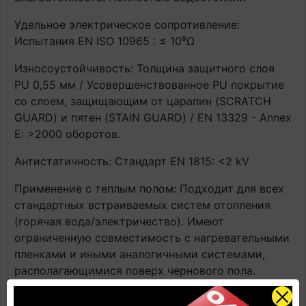
Удельное электрическое сопротивление:
Испытания EN ISO 10965 : ≤ 10⁹Ω
Износоустойчивость: Толщина защитного слоя
PU 0,55 мм / Усовершенствованное PU покрытие
со слоем, защищающим от царапин (SCRATCH
GUARD) и пятен (STAIN GUARD) / EN 13329 - Annex
E: >2000 оборотов.
Антистатичность: Стандарт EN 1815: <2 kV
Применение с теплым полом: Подходит для всех
стандартных встраиваемых систем отопления
(горячая вода/электричество). Имеют
ограниченную совместимость с нагревательными
пленками и иными аналогичными системами,
располагающимися поверх чернового пола.
Контактная температура ≤ 27°C. ВАЖНО! При
эксплуатации напольного покрытия с системами