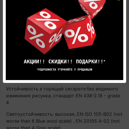
подогрева строго соблюдать инструкцию по
применению напольного покрытия. В противном
случае производитель не гарантирует
сохранность напольного покрытия в процессе
эксплуатации. Гарантия аннулируется.
Термическое сопротивление: испытание EN ISO
12667: 0.01 m²K/W
Пожаробезопасность: трудно воспламеняемый,
EN 13501-1: Bfl-s1 (пол) / EN 13501-1:2010 - D-s3,d0
(стена)
Устойчивость к горящей сигарете
без видимого
изменения рисунка, стандарт EN 438-2.18 - grade
4
Светоустойчивость: высокая, EN ISO 105-B02 (not
worse than 6 Blue wool scale) , EN 20105 A-02 (not
worse than 4 Grey scale)