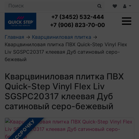
+7 (3452) 532-444
+7 (906) 823-70-00
Главная
→
Кварцвиниловая плитка
→
Кварцвиниловая плитка ПВХ Quick-Step Vinyl Flex
Ламинат с укладкой
Liv SGSPC20317 клеевая Дуб сатиновый серо-
Ламинат 32 класс
бежевый
LOC FLOOR PLUS
Ламинат 33 класс
LOC FLOOR FANCY
Влагостойкий ламинат
Кварцвиниловая плитка с укладкой
Кварцвиниловая плитка ПВХ
LOC FLOOR ARCTIC
Клеевая кварцвиниловая плитка
Quick-Step Vinyl Flex Liv
Плинтус
Виниловый ламинат
Посмотреть все категории
Профили для ступеней
Посмотреть все категории
SGSPC20317 клеевая Дуб
Кварцвинил SPC OASIS
Аксессуары для стеновых панелей
Подложка
сатиновый серо-бежевый
Пороги
Посмотреть все категории
Посмотреть все категории
Аксессуары для напольных покрытий
В РАССРОЧКУ
Посмотреть все категории