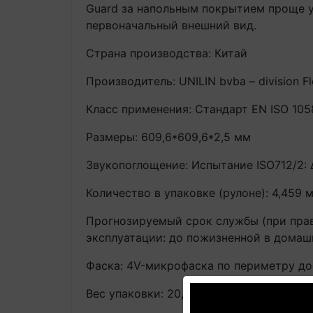
Guard за напольным покрытием проще у
первоначальный внешний вид.
Страна производства: Китай
Производитель: UNILIN bvba – division F
Класс применения: Стандарт EN ISO 105
Размеры: 609,6*609,6*2,5 мм
Звукопоглощение: Испытание ISO712/2:
Количество в упаковке (рулоне): 4,459 м
Прогнозируемый срок службы (при прав
эксплуатации: до пожизненной в домашн
Фаска: 4V-микрофаска по периметру до
Вес упаковки: 20,80 кг/упак