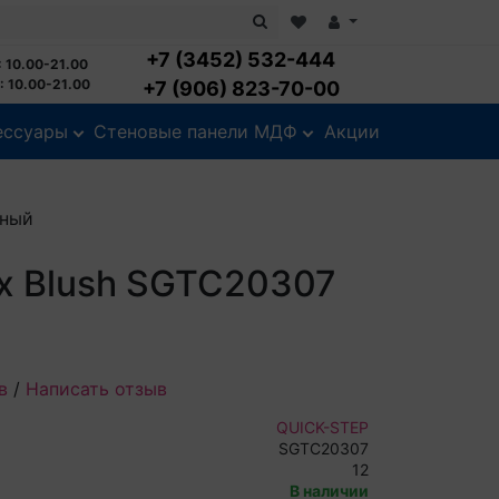
+7 (3452) 532-444
 10.00-21.00
 10.00-21.00
+7 (906) 823-70-00
ессуары
Стеновые панели МДФ
Акции
тный
ex Blush SGTC20307
в
/
Написать отзыв
QUICK-STEP
SGTC20307
12
В наличии