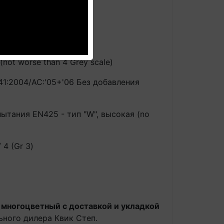
s3,d0 (стена)
de 4
not worse than 4 Grey scale)
41:2004/AC:'05+'06 Без добавления
ытания EN425 - тип "W", высокая (no
 4 (Gr 3)
 многоцветный с доставкой и укладкой
ьного дилера Квик Степ.