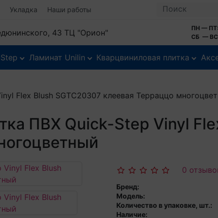
Укладка
Наши работы
ПН — ПТ:
Федюнинского, 43 ТЦ "Орион"
СБ — ВС:
-Step
Ламинат Unilin
Кварцвиниловая плитка
Акс
inyl Flex Blush SGTC20307 клеевая Терраццо многоцве
ка ПВХ Quick-Step Vinyl Fl
ногоцветный
0 отзыво
Бренд:
Модель:
Количество в упаковке, шт.:
Наличие: