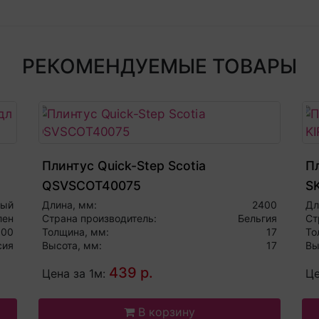
РЕКОМЕНДУЕМЫЕ ТОВАРЫ
Плинтус Quick-Step Scotia
П
QSVSCOT40075
S
лый
Длина, мм:
2400
Дл
лен
Страна производитель:
Бельгия
Ст
000
Толщина, мм:
17
То
сия
Высота, мм:
17
Вы
439 р.
Цена за 1м:
Це
В корзину