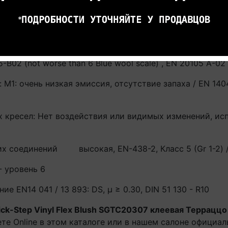
EN ISO 12667: 0.01 m²K/W
няемый, EN 13501-1: Bfl-s1 (пол) / EN 13501-1:2010 - D-
идимого изменения рисунка, стандарт EN 438-2.18 - gra
02 (not worse than 6 Blue wool scale) , EN 20105 A-02 (
 М1: очень низкая эмиссия, отсутствие запаха / EN 140
 кресел: Нет воздействия или видимых изменений, исп
их соединений
высокая, EN-438-2, Класс 5 (Gr 1-2) /
- уровень 6
 EN14 041 / 13 893: DS, μ ≥ 0.30, DIN 51 130 - R10
ck-Step Vinyl Flex Blush SGTC20307 клеевая Терраццо
те Online в этом каталоге или в нашем салоне официал