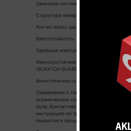
Замковая система (способ укладки): Кл
Структура поверхности: Структура нат
Кол-во полос (дизайн): формат квадрат
Влагостойкость: Полностью водостойк
Удельное электрическое сопротивление:
Износоустойчивость: Толщина защитно
(SCRATCH GUARD) и пятен (STAIN GUARD)
Антистатичность: Стандарт EN 1815: <2
Применение с теплым полом: Подходит 
ограниченную совместимость с нагрев
пола. Контактная температура ≤ 27°C.
инструкцию по применению напольного 
покрытия в процессе эксплуатации. Гар