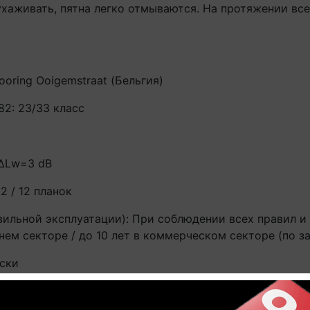
хаживать, пятна легко отмываются. На протяжении все
looring Ooigemstraat (Бельгия)
82: 23/33 класс
 ∆Lw=3 dB
2 / 12 планок
ильной эксплуатации): При соблюдении всех правил и 
ем секторе / до 10 лет в коммерческом секторе (по за
ски