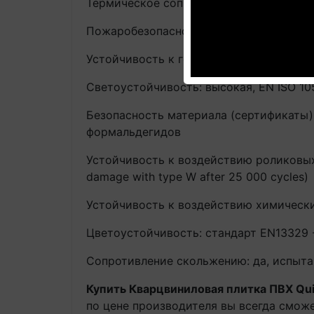
Термическое сопротивление: испытание 
Пожаробезопасность
трудно воспламе
Устойчивость к горящей сигарете
без в
Светоустойчивость: высокая, EN ISO 105-B
Безопасность материала (сертификаты):
формальдегидов
Устойчивость к воздействию роликовых
damage with type W after 25 000 cycles)
Устойчивость к воздействию химическ
Цветоустойчивость: стандарт EN13329 
Сопротивление скольжению: да, испытание
Купить Кварцвиниловая плитка ПВХ Qui
по цене производителя вы всегда сможе