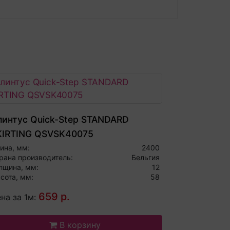
линтус Quick-Step STANDARD
KIRTING QSVSK40075
ина, мм:
2400
рана производитель:
Бельгия
лщина, мм:
12
сота, мм:
58
659 р.
на за 1м:
В корзину