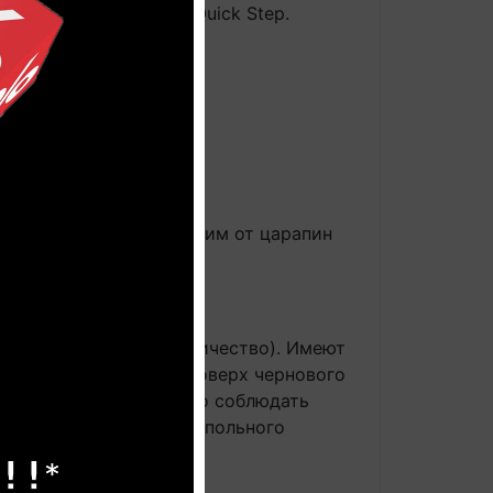
лько фирменный клей Quick Step.
ие со слоем, защищающим от царапин
 (горячая вода/электричество). Имеют
, располагающимися поверх чернового
емами подогрева строго соблюдать
нтирует сохранность напольного