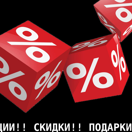
еевой способ укладки. Рекомендуется использовать то
урального камня
ной плитки
ий
 Испытания EN ISO 10965 : ≤ 10⁹Ω
го слоя PU 0,55 мм / Усовершенствованное PU покрыт
 / EN 13329 - Annex E: >2000 оборотов.
 kV
для всех стандартных встраиваемых систем отопления
ательными пленками и иными аналогичными системами
 ВАЖНО! При эксплуатации напольного покрытия с сист
покрытия. В противном случае производитель не гара
антия аннулируется.