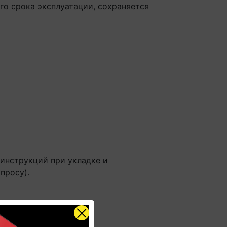
го срока эксплуатации, сохраняется
инструкций при укладке и
просу).