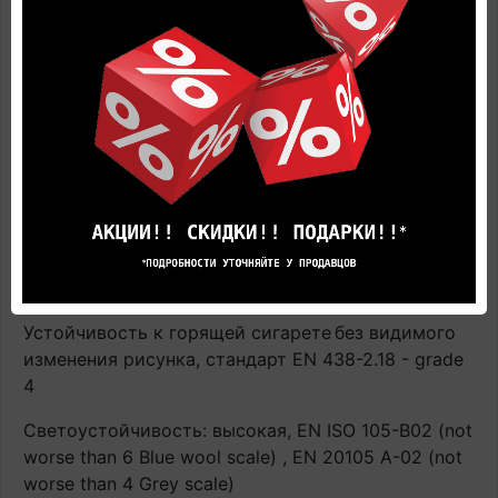
подогрева строго соблюдать инструкцию по
применению напольного покрытия. В противном
случае производитель не гарантирует
сохранность напольного покрытия в процессе
эксплуатации. Гарантия аннулируется.
Термическое сопротивление: испытание EN ISO
12667: 0.01 m²K/W
Пожаробезопасность: трудно воспламеняемый,
EN 13501-1: Bfl-s1 (пол) / EN 13501-1:2010 - D-s3,d0
(стена)
Устойчивость к горящей сигарете
без видимого
изменения рисунка, стандарт EN 438-2.18 - grade
4
Светоустойчивость: высокая, EN ISO 105-B02 (not
worse than 6 Blue wool scale) , EN 20105 A-02 (not
worse than 4 Grey scale)