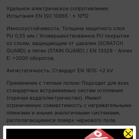
Удельное электрическое сопротивление:
Испытания EN ISO 10965 : ≤ 10⁹Ω
Износоустойчивость: Толщина защитного слоя
PU 0,55 мм / Усовершенствованное PU покрытие
со слоем, защищающим от царапин (SCRATCH
GUARD) и пятен (STAIN GUARD) / EN 13329 - Annex
E: >2000 оборотов.
Антистатичность: Стандарт EN 1815: <2 kV
Применение с теплым полом: Подходит для всех
стандартных встраиваемых систем отопления
(горячая вода/электричество). Имеют
ограниченную совместимость с нагревательными
пленками и иными аналогичными системами,
располагающимися поверх чернового пола.
Контактная температура ≤ 27°C. ВАЖНО! При
эксплуатации напольного покрытия с системами