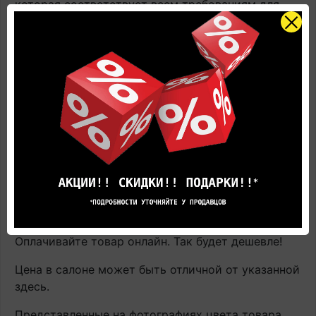
которая соответствует всем требованиям для
ПВХ плитки. А самое главное, такая подложка
защищает замки от циклических нагрузок, таких
как перемещение по полу мебели на колесиках.
Купить Кварцвиниловая плитка Quick-Step Alpha
Vinyl Bloom AVMPU40318 Дуб медовый
брашированный, виниловый ламинат с доставкой
и укладкой по цене производителя
вы всегда
сможете Online в этом каталоге или в нашем
салоне официального дилера Квик Степ.
Наличие: В наличии на главном складе, срок
поставки 1-3 рабочих дня.
Оплачивайте товар онлайн. Так будет дешевле!
Цена в салоне может быть отличной от указанной
здесь.
Представленные на фотографиях цвета товара