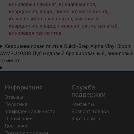
виниловый ламинат
,
виниловый пол
,
кварцвинил
,
кварц винил
,
клеевой винил
,
клеевая виниловая плитка
,
замковый
кварцвинил
,
кварцвиниловая плитка цена м2
,
виниловая пвх плитка
Кварцвиниловая плитка Quick-Step Alpha Vinyl Bloom
AVMPU40318 Дуб медовый брашированный, виниловый
ламинат
Информация
Служба
поддержки
Отзывы
Политика
Контакты
конфиденциальности
Возврат товара
О компании
Карта сайта
Доставка
Порядок продажи