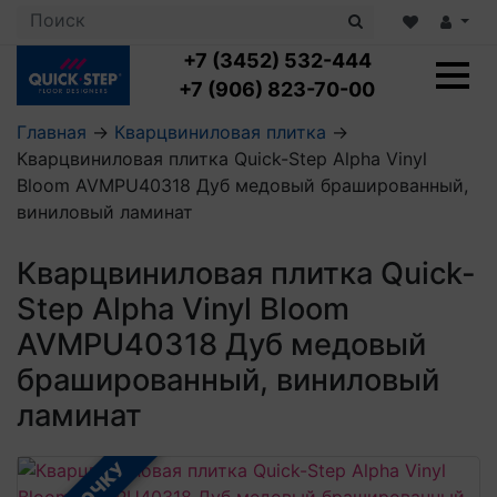
+7 (3452) 532-444
+7 (906) 823-70-00
Главная
→
Кварцвиниловая плитка
→
Кварцвиниловая плитка Quick-Step Alpha Vinyl
Ламинат с укладкой
Bloom AVMPU40318 Дуб медовый брашированный,
Ламинат 32 класс
виниловый ламинат
LOC FLOOR PLUS
Ламинат 33 класс
LOC FLOOR FANCY
Влагостойкий ламинат
Кварцвиниловая плитка с укладкой
Кварцвиниловая плитка Quick-
LOC FLOOR ARCTIC
Клеевая кварцвиниловая плитка
Step Alpha Vinyl Bloom
Плинтус
Виниловый ламинат
Посмотреть все категории
Профили для ступеней
Посмотреть все категории
AVMPU40318 Дуб медовый
Кварцвинил SPC OASIS
Аксессуары для стеновых панелей
Подложка
брашированный, виниловый
Пороги
Посмотреть все категории
Посмотреть все категории
ламинат
Аксессуары для напольных покрытий
Посмотреть все категории