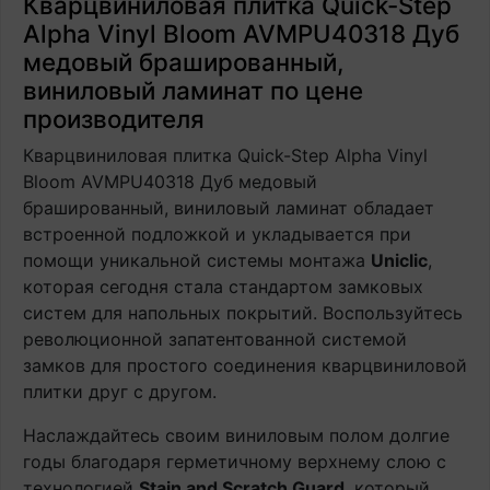
Кварцвиниловая плитка Quick-Step
Alpha Vinyl Bloom AVMPU40318 Дуб
медовый брашированный,
виниловый ламинат по цене
производителя
Кварцвиниловая плитка Quick-Step Alpha Vinyl
Bloom AVMPU40318 Дуб медовый
брашированный, виниловый ламинат обладает
встроенной подложкой и укладывается при
помощи уникальной системы монтажа
Uniclic
,
которая сегодня стала стандартом замковых
систем для напольных покрытий. Воспользуйтесь
революционной запатентованной системой
замков для простого соединения кварцвиниловой
плитки друг с другом.
Наслаждайтесь своим виниловым полом долгие
годы благодаря герметичному верхнему слою с
технологией
Stain and Scratch Guard
, который