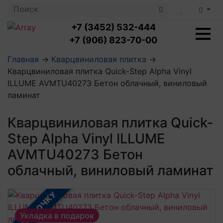
+7 (3452) 532-444
+7 (906) 823-70-00
Главная
→
Кварцвиниловая плитка
→
Кварцвиниловая плитка Quick-Step Alpha Vinyl
Ламинат с укладкой
ILLUME AVMTU40273 Бетон облачный, виниловый
Ламинат 32 класс
ламинат
LOC FLOOR PLUS
Ламинат 33 класс
LOC FLOOR FANCY
Влагостойкий ламинат
Кварцвиниловая плитка с укладкой
Кварцвиниловая плитка Quick-
LOC FLOOR ARCTIC
Клеевая кварцвиниловая плитка
Step Alpha Vinyl ILLUME
Плинтус
Виниловый ламинат
Посмотреть все категории
Профили для ступеней
Посмотреть все категории
AVMTU40273 Бетон
Кварцвинил SPC OASIS
Аксессуары для стеновых панелей
Подложка
облачный, виниловый ламинат
Пороги
Посмотреть все категории
Посмотреть все категории
Аксессуары для напольных покрытий
В РАССРОЧКУ
Посмотреть все категории
Укладка в подарок