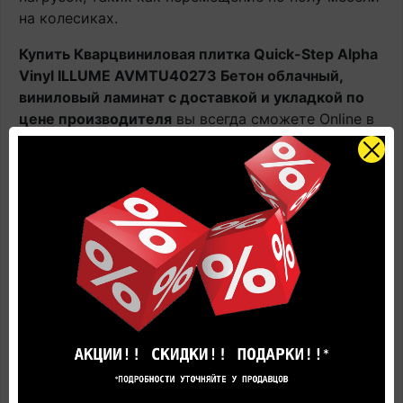
на колесиках.
Купить Кварцвиниловая плитка Quick-Step Alpha
Vinyl ILLUME AVMTU40273 Бетон облачный,
виниловый ламинат с доставкой и укладкой по
цене производителя
вы всегда сможете Online в
этом каталоге или в нашем салоне официального
дилера Квик Степ.
Наличие: В наличии на главном складе, срок
поставки 1-3 рабочих дня.
Оплачивайте товар онлайн. Так будет дешевле!
Цена в салоне может быть отличной от указанной
здесь.
Представленные на фотографиях цвета товара
могут не совпадают с реальными, а лишь дают
общее представление об оттенках цвета и