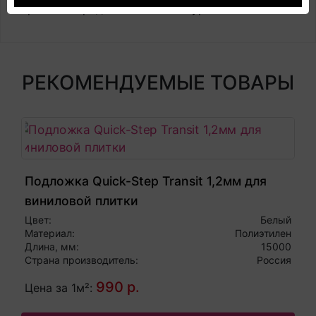
вариантах предлагаемых текстур.
РЕКОМЕНДУЕМЫЕ ТОВАРЫ
Подложка Quick-Step Transit 1,2мм для
виниловой плитки
Цвет:
Белый
Материал:
Полиэтилен
Длина, мм:
15000
Страна производитель:
Россия
990 р.
Цена за 1м²: