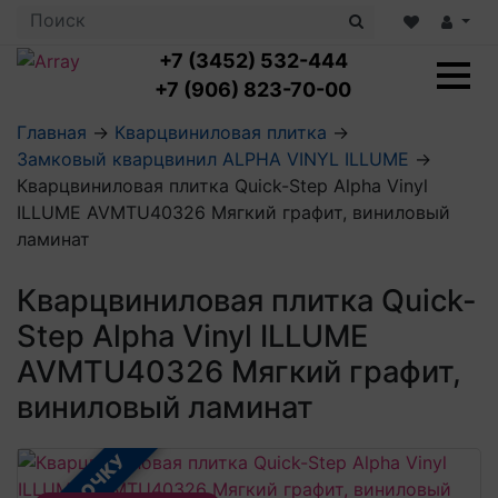
+7 (3452) 532-444
+7 (906) 823-70-00
Главная
→
Кварцвиниловая плитка
→
Замковый кварцвинил ALPHA VINYL ILLUME
→
Ламинат с укладкой
Кварцвиниловая плитка Quick-Step Alpha Vinyl
Ламинат 32 класс
ILLUME AVMTU40326 Мягкий графит, виниловый
LOC FLOOR PLUS
Ламинат 33 класс
ламинат
LOC FLOOR FANCY
Влагостойкий ламинат
Кварцвиниловая плитка с укладкой
LOC FLOOR ARCTIC
Клеевая кварцвиниловая плитка
Кварцвиниловая плитка Quick-
Плинтус
Виниловый ламинат
Посмотреть все категории
Step Alpha Vinyl ILLUME
Профили для ступеней
Посмотреть все категории
Кварцвинил SPC OASIS
Аксессуары для стеновых панелей
Подложка
AVMTU40326 Мягкий графит,
Пороги
виниловый ламинат
Посмотреть все категории
Посмотреть все категории
Аксессуары для напольных покрытий
Посмотреть все категории