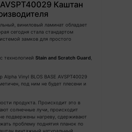
E AVSPT40029 Каштан
оизводителя
альный, виниловый ламинат обладает
орая сегодня стала стандартом
истемой замков для простого
 с технологией
Stain and Scratch Guard
,
p Alpha Vinyl BLOS BASE AVSPT40029
етичен, под ним не будет плесени и
ости продукта. Происходит это в
дают солнечные лучи, происходит
 не подвержены нагреву, сдерживают
ежать проблему поднятия планок по
Каштан винтажный натуральный,