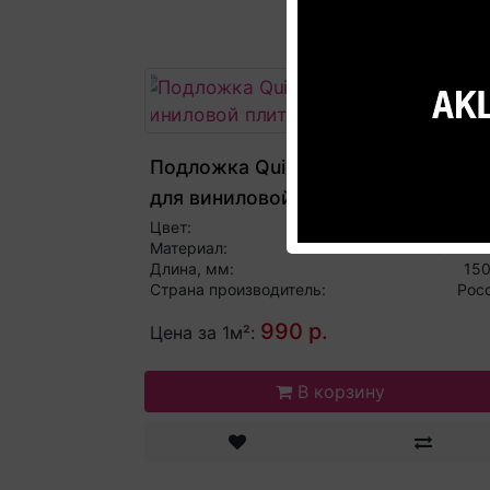
Подложка Quick-Step Transit 1,2мм
для виниловой плитки
Цвет:
Бе
Материал:
Полиэти
Длина, мм:
15
Страна производитель:
Рос
990 р.
Цена за 1м²:
В корзину