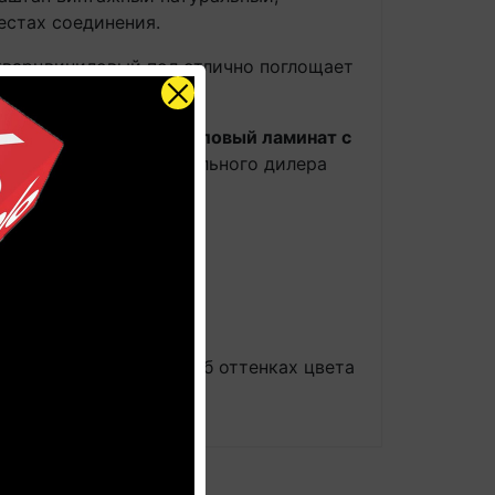
естах соединения.
кварцвиниловый пол отлично поглощает
ный натуральный, виниловый ламинат с
в нашем салоне официального дилера
общее представление об оттенках цвета