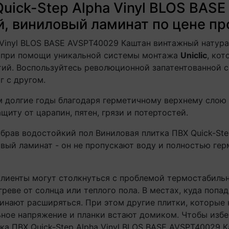
Quick-Step Alpha Vinyl BLOS BAS
, виниловый ламинат по цене пр
a Vinyl BLOS BASE AVSPT40029 Каштан винтажный натур
я при помощи уникальной системы монтажа
Uniclic
, кот
ий. Воспользуйтесь революционной запатентованной с
г с другом.
 долгие годы благодаря герметичному верхнему слою
иту от царапин, пятен, грязи и потертостей.
брав водостойкий пол Виниловая плитка ПВХ Quick-Ste
ый ламинат - он не пропускают воду и полностью герм
клиенты могут столкнуться с проблемой термостабильн
греве от солнца или теплого пола. В местах, куда попа
чинают расширяться. При этом другие плитки, которые
льное напряжение и планки встают домиком. Чтобы изб
ка ПВХ Quick-Step Alpha Vinyl BLOS BASE AVSPT40029 