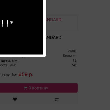
линтус Quick-Step STANDARD
KIRTING QSVSK40031
ина, мм:
2400
рана производитель:
Бельгия
лщина, мм:
12
сота, мм:
58
659 р.
на за 1м:
В корзину