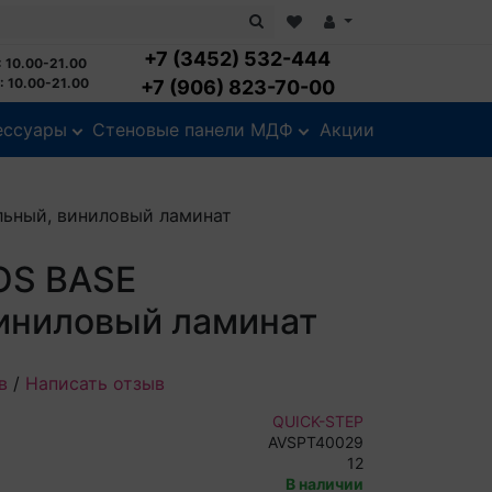
+7 (3452) 532-444
 10.00-21.00
 10.00-21.00
+7 (906) 823-70-00
ессуары
Стеновые панели МДФ
Акции
льный, виниловый ламинат
LOS BASE
иниловый ламинат
в
/
Написать отзыв
QUICK-STEP
AVSPT40029
12
В наличии