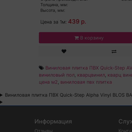
Толщина, мм:
Высота, мм:
439 р.
Цена за 1м:
В корзину
Виниловая плитка ПВХ Quick-Step A
виниловый пол
,
кварцвинил
,
кварц вин
цена м2
,
виниловая пвх плитка
Виниловая плитка ПВХ Quick-Step Alpha Vinyl BLOS
Информация
Слу
Отзывы
Конт