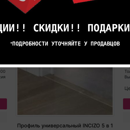
РЕКОМЕНДУЕМЫЕ ТОВАРЫ
П
S
лый
Дл
лен
Ст
000
То
сия
Вы
Це
Профиль универсальный INCIZO 5 в 1