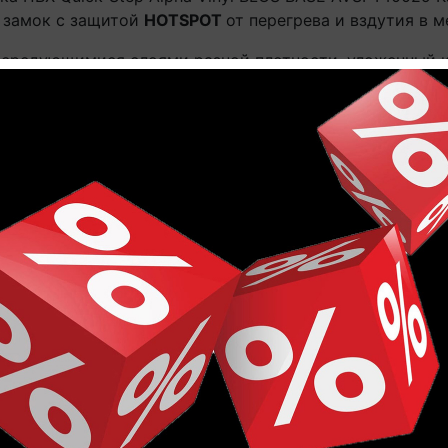
 замок с защитой
HOTSPOT
от перегрева и вздутия в м
 чередующимися слоями разной плотности, уложенный 
 на него предметов.
ep Alpha Vinyl BLOS BASE AVSPT40029 Каштан винтаж
дителя
вы всегда сможете Online в этом каталоге или 
срок поставки 1-3 рабочих дня.
ешевле!
указанной здесь.
товара могут не совпадают с реальными, а лишь дают 