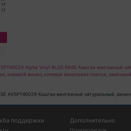
17
17
VSPT40029 Alpha Vinyl BLOS BASE Каштан винтажный н
ил
,
клеевой винил
,
клеевая виниловая плитка
,
замковый
 BASE AVSPT40029 Каштан винтажный натуральный, вини
жба поддержки
Дополнительно
акты
Производители