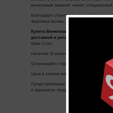
виниловый ламинат имеет специальный
Благодаря структуре каждой плитки с
звуковые волны, шаги и звуки падающих
Купить Виниловая плитка ПВХ Quick-St
доставкой и укладкой по цене произво
Квик Степ.
Наличие: В наличии на главном складе, 
Оплачивайте товар онлайн. Так будет д
Цена в салоне может быть отличной от 
Представленные на фотографиях цвета 
и вариантах предлагаемых текстур.