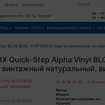
Укладка
Наши работы
ПН — ПТ:
Федюнинского, 43 ТЦ "Орион"
СБ — ВС:
-Step
Ламинат Unilin
Кварцвиниловая плитка
Акс
 Vinyl BLOS BASE AVSPT40029 Каштан винтажный натура
Х Quick-Step Alpha Vinyl B
 винтажный натуральный, в
0 отзыво
Бренд:
Модель:
Количество в упаковке, шт.:
Наличие: