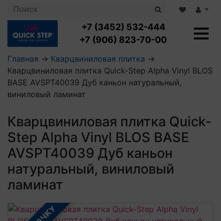
+7 (3452) 532-444
+7 (906) 823-70-00
Главная
→
Кварцвиниловая плитка
→
Кварцвиниловая плитка Quick-Step Alpha Vinyl BLOS
Ламинат с укладкой
BASE AVSPT40039 Дуб каньон натуральный,
Ламинат 32 класс
виниловый ламинат
LOC FLOOR PLUS
Ламинат 33 класс
LOC FLOOR FANCY
Влагостойкий ламинат
Кварцвиниловая плитка с укладкой
Кварцвиниловая плитка Quick-
LOC FLOOR ARCTIC
Клеевая кварцвиниловая плитка
Step Alpha Vinyl BLOS BASE
Плинтус
Виниловый ламинат
Посмотреть все категории
Профили для ступеней
Посмотреть все категории
AVSPT40039 Дуб каньон
Кварцвинил SPC OASIS
Аксессуары для стеновых панелей
Подложка
натуральный, виниловый
Пороги
Посмотреть все категории
Посмотреть все категории
ламинат
Аксессуары для напольных покрытий
Посмотреть все категории