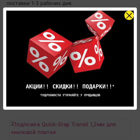
поставки 1-3 рабочих дня.
Оплачивайте товар онлайн. Так будет дешевле!
Цена в салоне может быть отличной от указанной
здесь.
Представленные на фотографиях цвета товара
могут не совпадают с реальными, а лишь дают
общее представление об оттенках цвета и
вариантах предлагаемых текстур.
РЕКОМЕНДУЕМЫЕ ТОВАРЫ