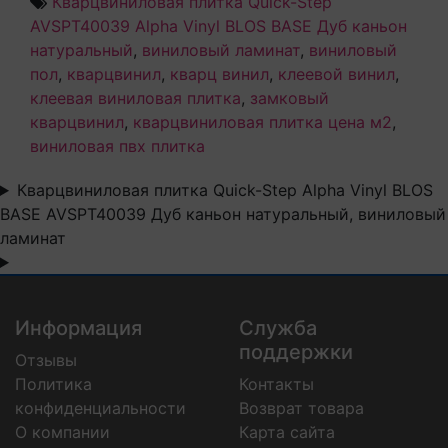
Кварцвиниловая плитка Quick-Step
AVSPT40039 Alpha Vinyl BLOS BASE Дуб каньон
натуральный
,
виниловый ламинат
,
виниловый
пол
,
кварцвинил
,
кварц винил
,
клеевой винил
,
клеевая виниловая плитка
,
замковый
кварцвинил
,
кварцвиниловая плитка цена м2
,
виниловая пвх плитка
Кварцвиниловая плитка Quick-Step Alpha Vinyl BLOS
BASE AVSPT40039 Дуб каньон натуральный, виниловый
ламинат
Информация
Служба
поддержки
Отзывы
Политика
Контакты
конфиденциальности
Возврат товара
О компании
Карта сайта