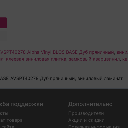
AVSPT40278 Alpha Vinyl BLOS BASE Дуб пряничный
,
вини
ил
,
клеевая виниловая плитка
,
замковый кварцвинил
,
кв
 BASE AVSPT40278 Дуб пряничный, виниловый ламинат
жба поддержки
Дополнительно
акты
Производители
ат товара
Акции и скидки
 сайта
Полезная информация