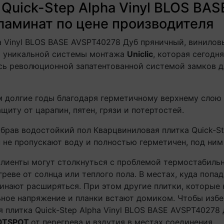
 Quick-Step Alpha Vinyl BLOS BA
ламинат по цене производителя
ha Vinyl BLOS BASE AVSPT40278 Дуб пряничный, винило
и уникальной системы монтажа
Uniclic
, которая сегодн
сь революционной запатентованной системой замков д
 долгие годы благодаря герметичному верхнему слою
иту от царапин, пятен, грязи и потертостей.
брав водостойкий пол Кварцвиниловая плитка Quick-St
 не пропускают воду и полностью герметичен, под ним 
клиенты могут столкнуться с проблемой термостабильн
греве от солнца или теплого пола. В местах, куда попа
чинают расширяться. При этом другие плитки, которые
льное напряжение и планки встают домиком. Чтобы изб
 плитка Quick-Step Alpha Vinyl BLOS BASE AVSPT40278
OTSPOT
от перегрева и вздутия в местах соединения.