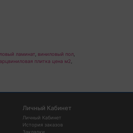
ловый ламинат
,
виниловый пол
,
арцвиниловая плитка цена м2
,
Личный Кабинет
Личный Кабинет
История заказов
Закладки