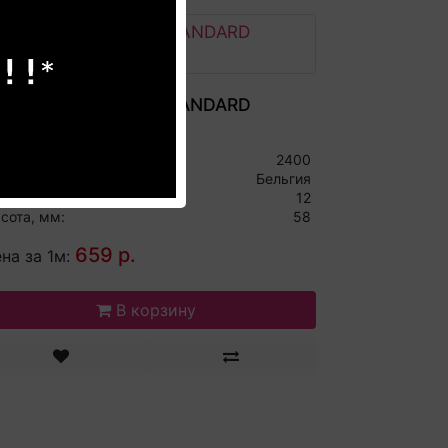
линтус Quick-Step STANDARD
KIRTING QSVSK40031
ина, мм:
2400
рана производитель:
Бельгия
лщина, мм:
12
сота, мм:
58
659 р.
на за 1м:
В корзину