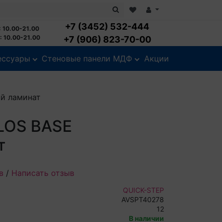
+7 (3452) 532-444
 10.00-21.00
 10.00-21.00
+7 (906) 823-70-00
ессуары
Стеновые панели МДФ
Акции
ый ламинат
BLOS BASE
т
в
/
Написать отзыв
QUICK-STEP
AVSPT40278
12
В наличии