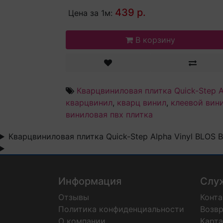
439 р.
Цена за 1м:
В корзину
Кварцвиниловая плитка Quick-Step 
кварцвинил
,
кварц винил
,
клеевой вин
виниловая пвх плитка
Кварцвиниловая плитка Quick-Step Alpha Vinyl BLOS
Информация
Слу
Отзывы
Конт
Политика конфиденциальности
Возвр
О компании
Карта