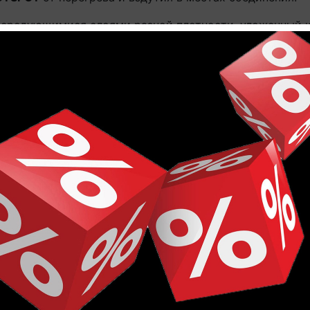
 чередующимися слоями разной плотности, уложенный 
 на него предметов.
tep Alpha Vinyl BLOS BASE AVSPT40278 Дуб пряничный
егда сможете Online в этом каталоге или в нашем сало
срок поставки 1-3 рабочих дня.
ешевле!
указанной здесь.
товара могут не совпадают с реальными, а лишь дают 
РЕКОМЕНДУЕМЫЕ ТОВАРЫ