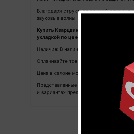
Благодаря структуре каждой плитки с
звуковые волны, шаги и звуки падающих
Купить Кварцвиниловая плитка Quick-S
укладкой по цене производителя
вы вс
Наличие: В наличии на главном складе, 
Оплачивайте товар онлайн. Так будет д
Цена в салоне может быть отличной от 
Представленные на фотографиях цвета 
и вариантах предлагаемых текстур.