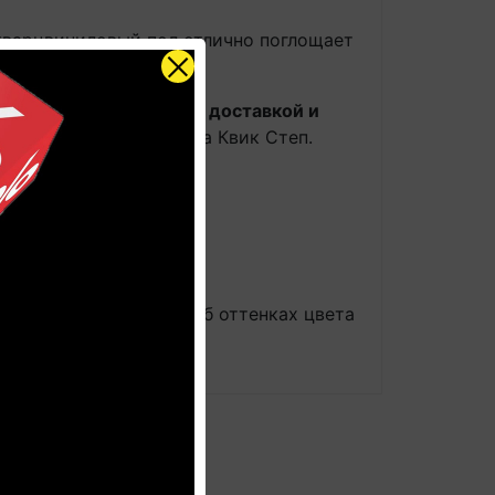
кварцвиниловый пол отлично поглощает
, виниловый ламинат с доставкой и
не официального дилера Квик Степ.
общее представление об оттенках цвета