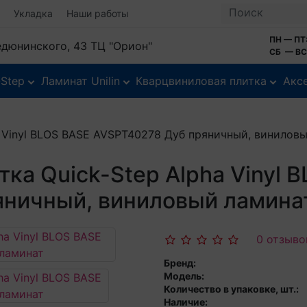
Укладка
Наши работы
ПН — ПТ:
Федюнинского, 43 ТЦ "Орион"
СБ — ВС:
-Step
Ламинат Unilin
Кварцвиниловая плитка
Акс
a Vinyl BLOS BASE AVSPT40278 Дуб пряничный, винилов
ка Quick-Step Alpha Vinyl 
ничный, виниловый ламина
0 отзыво
Бренд:
Модель:
Количество в упаковке, шт.:
Наличие: