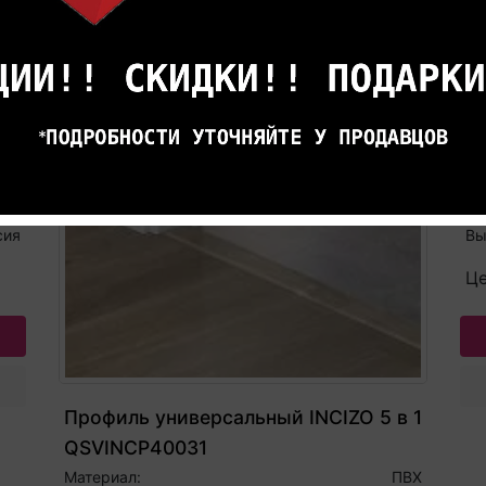
П
S
лый
Дл
лен
Ст
000
То
сия
Вы
Це
Профиль универсальный INCIZO 5 в 1
QSVINCP40031
Материал:
ПВХ