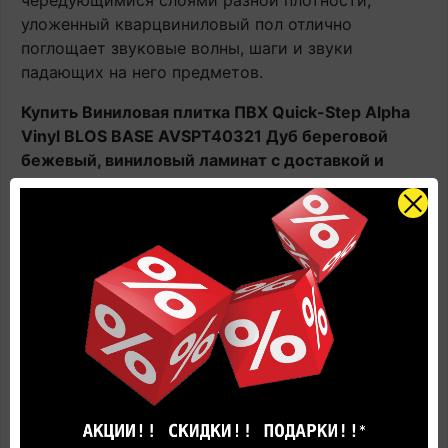
чередующимися слоями разной плотности,
уложенный кварцвиниловый пол отлично
поглощает звуковые волны, шаги и звуки
падающих на него предметов.
Купить Виниловая плитка ПВХ Quick-Step Alpha
Vinyl BLOS BASE AVSPT40321 Дуб береговой
бежевый, виниловый ламинат с доставкой и
укладкой по цене производителя
вы всегда
сможете Online в этом каталоге или в нашем
салоне официального дилера Квик Степ.
Наличие: В наличии на главном складе, срок
поставки 1-3 рабочих дня.
Оплачивайте товар онлайн. Так будет дешевле!
Цена в салоне может быть отличной от указанной
здесь.
Представленные на фотографиях цвета товара