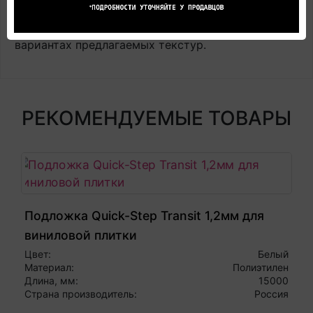
могут не совпадают с реальными, а лишь дают
общее представление об оттенках цвета и
вариантах предлагаемых текстур.
РЕКОМЕНДУЕМЫЕ ТОВАРЫ
Подложка Quick-Step Transit 1,2мм для
виниловой плитки
Цвет:
Белый
Материал:
Полиэтилен
Длина, мм:
15000
Страна производитель:
Россия