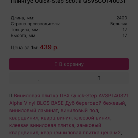
Плинтус Quick-Step Scotia QSVSCOT40031
Длина, мм:
2400
Страна производитель:
Бельгия
Толщина, мм:
17
Высота, мм:
17
439 р.
Цена за 1м:
В корзину
Виниловая плитка ПВХ Quick-Step AVSPT40321
Alpha Vinyl BLOS BASE Дуб береговой бежевый
,
виниловый ламинат
,
виниловый пол
,
кварцвинил
,
кварц винил
,
клеевой винил
,
клеевая виниловая плитка
,
замковый
кварцвинил
,
кварцвиниловая плитка цена м2
,