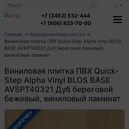
+7 (3452) 532-444
+7 (906) 823-70-00
Главная
→
Кварцвиниловая плитка
→
Виниловая плитка ПВХ Quick-Step Alpha Vinyl BLOS
Ламинат с укладкой
BASE AVSPT40321 Дуб береговой бежевый,
Ламинат 32 класс
виниловый ламинат
LOC FLOOR PLUS
Ламинат 33 класс
LOC FLOOR FANCY
Влагостойкий ламинат
Кварцвиниловая плитка с укладкой
Виниловая плитка ПВХ Quick-
LOC FLOOR ARCTIC
Клеевая кварцвиниловая плитка
Step Alpha Vinyl BLOS BASE
Плинтус
Виниловый ламинат
Посмотреть все категории
Профили для ступеней
Посмотреть все категории
AVSPT40321 Дуб береговой
Кварцвинил SPC OASIS
Аксессуары для стеновых панелей
Подложка
бежевый, виниловый ламинат
Пороги
Посмотреть все категории
Посмотреть все категории
Аксессуары для напольных покрытий
В РАССРОЧКУ
Посмотреть все категории