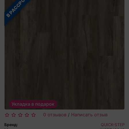
В РАССРОЧКУ
Укладка в подарок
0 отзывов
/
Написать отзыв
Бренд:
QUICK-STEP