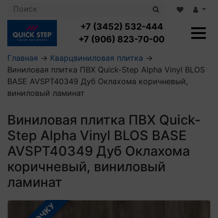
+7 (3452) 532-444
+7 (906) 823-70-00
Главная
→
Кварцвиниловая плитка
→
Виниловая плитка ПВХ Quick-Step Alpha Vinyl BLOS
Ламинат с укладкой
BASE AVSPT40349 Дуб Оклахома коричневый,
Ламинат 32 класс
виниловый ламинат
LOC FLOOR PLUS
Ламинат 33 класс
LOC FLOOR FANCY
Влагостойкий ламинат
Кварцвиниловая плитка с укладкой
Виниловая плитка ПВХ Quick-
LOC FLOOR ARCTIC
Клеевая кварцвиниловая плитка
Step Alpha Vinyl BLOS BASE
Плинтус
Виниловый ламинат
Посмотреть все категории
Профили для ступеней
Посмотреть все категории
AVSPT40349 Дуб Оклахома
Кварцвинил SPC OASIS
Аксессуары для стеновых панелей
Подложка
коричневый, виниловый
Пороги
Посмотреть все категории
Посмотреть все категории
ламинат
Аксессуары для напольных покрытий
Посмотреть все категории