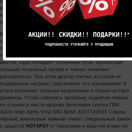
Alpha Vinyl ORO BASE AVSTT40035 Сланец чёрный,
виниловый ламинат - он не пропускают воду и
полностью герметичен, под ним не будет плесени и
грибка.
В случае с жестким типом ПВХ-плитки клиенты могут
столкнуться с проблемой термостабильности
продукта. Происходит это в результате перепада
температур при нагреве от солнца или теплого пола. В
местах, куда попадают солнечные лучи, происходит
сильный локальный нагрев и планки начинают
расширяться. При этом другие плитки, которые не
подвержены нагреву, сдерживают это расширение. В
итоге возникает сильное напряжение и планки встают
домиком. Чтобы избежать проблему поднятия планок
по стыкам в месте нагрева Виниловая плитка ПВХ
Quick-Step Alpha Vinyl ORO BASE AVSTT40035 Сланец
чёрный, виниловый ламинат имеет специальный замок
с защитой
HOTSPOT
от перегрева и вздутия в местах