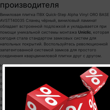
производителя
Виниловая плитка ПВХ Quick-Step Alpha Vinyl ORO BASE
AVSTT40035 Сланец чёрный, виниловый ламинат
обладает встроенной подложкой и укладывается при
помощи уникальной системы монтажа
Uniclic
, которая
сегодня стала стандартом замковых систем для
напольных покрытий. Воспользуйтесь революционной
запатентованной системой замков для простого
соединения кварцвиниловой плитки друг с другом.
Наслаждайтесь своим виниловым полом долгие годы
благодаря герметичному верхнему слою с
технологией
Stain and Scratch Guard
, который
обеспечивает превосходную защиту от царапин, пятен,
грязи и потертостей.
Забудьте о проблемах с влажностью, выбрав
водостойкий пол Виниловая плитка ПВХ Quick-Step