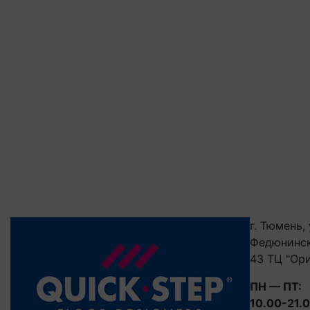
г. Тюмень, 
Федюнинск
43 ТЦ "Ор
ПН — ПТ:
10.00-21.