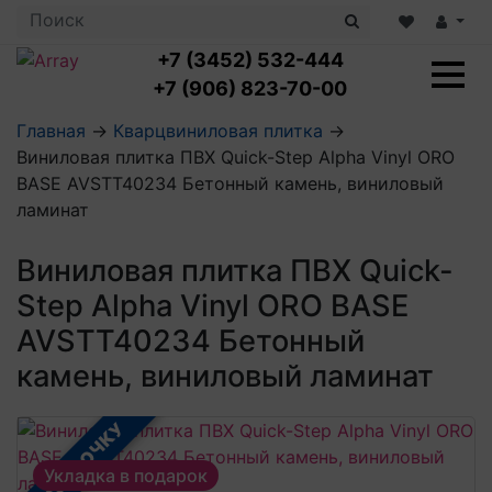
+7 (3452) 532-444
+7 (906) 823-70-00
Главная
→
Кварцвиниловая плитка
→
Виниловая плитка ПВХ Quick-Step Alpha Vinyl ORO
Ламинат с укладкой
BASE AVSTT40234 Бетонный камень, виниловый
Ламинат 32 класс
ламинат
LOC FLOOR PLUS
Ламинат 33 класс
LOC FLOOR FANCY
Влагостойкий ламинат
Кварцвиниловая плитка с укладкой
Виниловая плитка ПВХ Quick-
LOC FLOOR ARCTIC
Клеевая кварцвиниловая плитка
Step Alpha Vinyl ORO BASE
Плинтус
Виниловый ламинат
Посмотреть все категории
Профили для ступеней
Посмотреть все категории
AVSTT40234 Бетонный
Кварцвинил SPC OASIS
Аксессуары для стеновых панелей
Подложка
камень, виниловый ламинат
Пороги
Посмотреть все категории
Посмотреть все категории
Аксессуары для напольных покрытий
В РАССРОЧКУ
Посмотреть все категории
Укладка в подарок