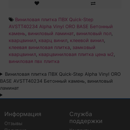
Виниловая плитка ПВХ Quick-Step
AVSTT40234 Alpha Vinyl ORO BASE Бетонный
камень
,
виниловый ламинат
,
виниловый пол
,
кварцвинил
,
кварц винил
,
клеевой винил
,
клеевая виниловая плитка
,
замковый
кварцвинил
,
кварцвиниловая плитка цена м2
,
виниловая пвх плитка
Виниловая плитка ПВХ Quick-Step Alpha Vinyl ORO
BASE AVSTT40234 Бетонный камень, виниловый
ламинат
Информация
Служба
поддержки
Отзывы