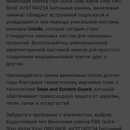
Виниловая плитка ПВХ Quick-Step Alpha Vinyl ORO
BASE AVSTT40234 Бетонный камень, виниловый
ламинат обладает встроенной подложкой и
укладывается при помощи уникальной системы
монтажа
Uniclic
, которая сегодня стала
стандартом замковых систем для напольных
покрытий. Воспользуйтесь революционной
запатентованной системой замков для простого
соединения кварцвиниловой плитки друг с
другом.
Наслаждайтесь своим виниловым полом долгие
годы благодаря герметичному верхнему слою с
технологией
Stain and Scratch Guard
, который
обеспечивает превосходную защиту от царапин,
пятен, грязи и потертостей.
Забудьте о проблемах с влажностью, выбрав
водостойкий пол Виниловая плитка ПВХ Quick-
Step Alpha Vinyl ORO BASE AVSTT40234 Бетонный