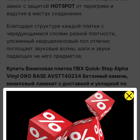
замок с защитой
HOTSPOT
от перегрева и
вздутия в местах соединения.
Благодаря структуре каждой плитки с
чередующимися слоями разной плотности,
уложенный кварцвиниловый пол отлично
поглощает звуковые волны, шаги и звуки
падающих на него предметов.
Купить Виниловая плитка ПВХ Quick-Step Alpha
Vinyl ORO BASE AVSTT40234 Бетонный камень,
виниловый ламинат с доставкой и укладкой по
цене производителя
вы всегда сможете Online в
этом каталоге или в нашем салоне официального
дилера Квик Степ.
Наличие: В наличии на главном складе, срок
поставки 1-3 рабочих дня.
Оплачивайте товар онлайн. Так будет дешевле!