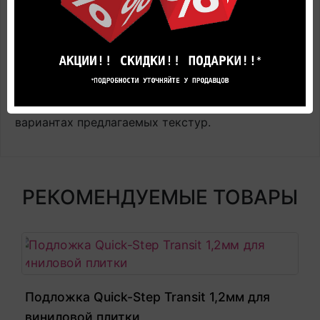
Цена в салоне может быть отличной от указанной
здесь.
Представленные на фотографиях цвета товара
могут не совпадают с реальными, а лишь дают
общее представление об оттенках цвета и
вариантах предлагаемых текстур.
РЕКОМЕНДУЕМЫЕ ТОВАРЫ
Подложка Quick-Step Transit 1,2мм для
виниловой плитки