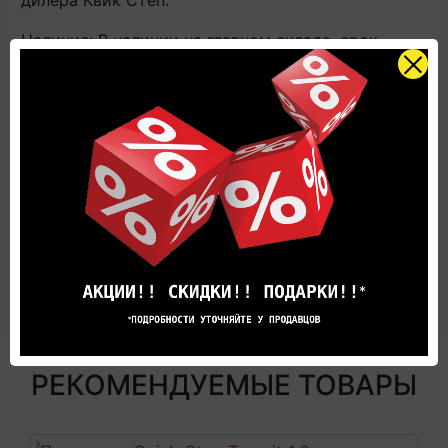
дилера Квик Степ.
Наличие: В наличии на главном складе, срок
поставки 1-3 рабочих дня.
Оплачивайте товар онлайн. Так будет дешевле!
Цена в салоне может быть отличной от указанной
здесь.
Представленные на фотографиях цвета товара
могут не совпадают с реальными, а лишь дают
общее представление об оттенках цвета и
вариантах предлагаемых текстур.
РЕКОМЕНДУЕМЫЕ ТОВАРЫ