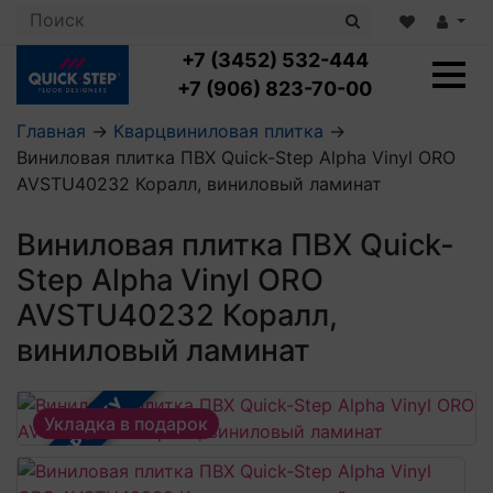
+7 (3452) 532-444
+7 (906) 823-70-00
Главная
→
Кварцвиниловая плитка
→
Виниловая плитка ПВХ Quick-Step Alpha Vinyl ORO
Ламинат с укладкой
AVSTU40232 Коралл, виниловый ламинат
Ламинат 32 класс
LOC FLOOR PLUS
Ламинат 33 класс
Виниловая плитка ПВХ Quick-
LOC FLOOR FANCY
Влагостойкий ламинат
Кварцвиниловая плитка с укладкой
LOC FLOOR ARCTIC
Step Alpha Vinyl ORO
Клеевая кварцвиниловая плитка
Плинтус
AVSTU40232 Коралл,
Виниловый ламинат
Посмотреть все категории
Профили для ступеней
Посмотреть все категории
Кварцвинил SPC OASIS
виниловый ламинат
Аксессуары для стеновых панелей
Подложка
Пороги
Посмотреть все категории
В РАССРОЧКУ
Посмотреть все категории
Аксессуары для напольных покрытий
Укладка в подарок
Посмотреть все категории