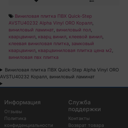
Виниловая плитка ПВХ Quick-Step
AVSTU40232 Alpha Vinyl ORO Коралл
,
виниловый ламинат
,
виниловый пол
,
кварцвинил
,
кварц винил
,
клеевой винил
,
клеевая виниловая плитка
,
замковый
кварцвинил
,
кварцвиниловая плитка цена м2
,
виниловая пвх плитка
Виниловая плитка ПВХ Quick-Step Alpha Vinyl ORO
AVSTU40232 Коралл, виниловый ламинат
Информация
Служба
поддержки
Отзывы
Политика
Контакты
конфиденциальности
Возврат товара