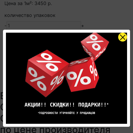
Цена за 1м²:
3450 р.
количество упаковок
-
+
площадь
-
+
Общая стоимость :
5951 р.
В корзину
Описание
Характеристики
Отзывов (0)
Виниловый ламинат SPC
Quick-Step Oasis
OSPC20260 Дуб облачный
по цене производителя