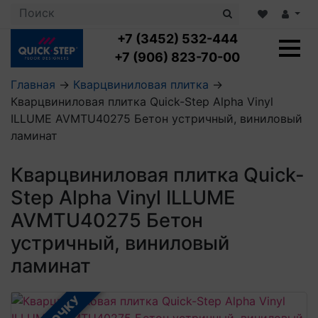
+7 (3452) 532-444
+7 (906) 823-70-00
Главная
→
Кварцвиниловая плитка
→
Кварцвиниловая плитка Quick-Step Alpha Vinyl
Ламинат с укладкой
ILLUME AVMTU40275 Бетон устричный, виниловый
Ламинат 32 класс
ламинат
LOC FLOOR PLUS
Ламинат 33 класс
LOC FLOOR FANCY
Влагостойкий ламинат
Кварцвиниловая плитка с укладкой
Кварцвиниловая плитка Quick-
LOC FLOOR ARCTIC
Клеевая кварцвиниловая плитка
Step Alpha Vinyl ILLUME
Плинтус
Виниловый ламинат
Посмотреть все категории
Профили для ступеней
Посмотреть все категории
AVMTU40275 Бетон
Кварцвинил SPC OASIS
Аксессуары для стеновых панелей
Подложка
устричный, виниловый
Пороги
Посмотреть все категории
Посмотреть все категории
ламинат
Аксессуары для напольных покрытий
Посмотреть все категории