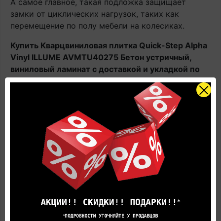
А самое главное, такая подложка защищает
замки от циклических нагрузок, таких как
перемещение по полу мебели на колесиках.
Купить Кварцвиниловая плитка Quick-Step Alpha
Vinyl ILLUME AVMTU40275 Бетон устричный,
виниловый ламинат с доставкой и укладкой по
цене производителя
вы всегда сможете Online в
этом каталоге или в нашем салоне официального
дилера Квик Степ.
Наличие: В наличии на главном складе, срок
поставки 1-3 рабочих дня.
Оплачивайте товар онлайн. Так будет дешевле!
Цена в салоне может быть отличной от указанной
здесь.
Представленные на фотографиях цвета товара
могут не совпадают с реальными, а лишь дают