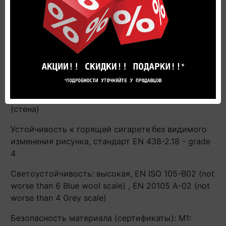
случае производитель не гарантирует
сохранность напольного покрытия в процессе
эксплуатации. Гарантия аннулируется.
Термическое сопротивление: испытание EN ISO
12667: 0.01 m²K/W
Пожаробезопасность: трудно воспламеняемый,
EN 13501-1: Bfl-s1 (пол) / EN 13501-1:2010 - D-s3,d0
(стена)
Устойчивость к горящей сигарете
без видимого
изменения рисунка, стандарт EN 438-2.18 - grade
4
Светоустойчивость: высокая, EN ISO 105-B02 (not
worse than 6 Blue wool scale) , EN 20105 A-02 (not
worse than 4 Grey scale)
Безопасность материала (сертификаты): М1: