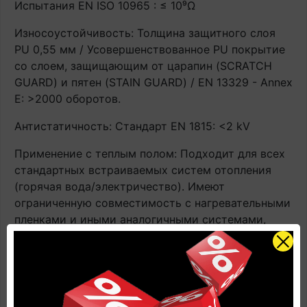
Испытания EN ISO 10965 : ≤ 10⁹Ω
Износоустойчивость: Толщина защитного слоя
PU 0,55 мм / Усовершенствованное PU покрытие
со слоем, защищающим от царапин (SCRATCH
GUARD) и пятен (STAIN GUARD) / EN 13329 - Annex
E: >2000 оборотов.
Антистатичность: Стандарт EN 1815: <2 kV
Применение с теплым полом: Подходит для всех
стандартных встраиваемых систем отопления
(горячая вода/электричество). Имеют
ограниченную совместимость с нагревательными
пленками и иными аналогичными системами,
располагающимися поверх чернового пола.
Контактная температура ≤ 27°C. ВАЖНО! При
эксплуатации напольного покрытия с системами
подогрева строго соблюдать инструкцию по
применению напольного покрытия. В противном