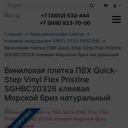
+7 (3452) 532-444
+7 (906) 823-70-00
Главная
→
Кварцвиниловая плитка
→
Клеевой кварцвинил VINYL FLEX PRISTINE
→
Ламинат с укладкой
Виниловая плитка ПВХ Quick-Step Vinyl Flex Pristine
Ламинат 32 класс
SGHBC20326 клеевая Морской бриз натуральный
LOC FLOOR PLUS
Ламинат 33 класс
LOC FLOOR FANCY
Влагостойкий ламинат
Кварцвиниловая плитка с укладкой
Виниловая плитка ПВХ Quick-
LOC FLOOR ARCTIC
Клеевая кварцвиниловая плитка
Step Vinyl Flex Pristine
Плинтус
Виниловый ламинат
Посмотреть все категории
Профили для ступеней
Посмотреть все категории
SGHBC20326 клеевая
Кварцвинил SPC OASIS
Аксессуары для стеновых панелей
Подложка
Морской бриз натуральный
Пороги
Посмотреть все категории
Посмотреть все категории
Аксессуары для напольных покрытий
В РАССРОЧКУ
Посмотреть все категории