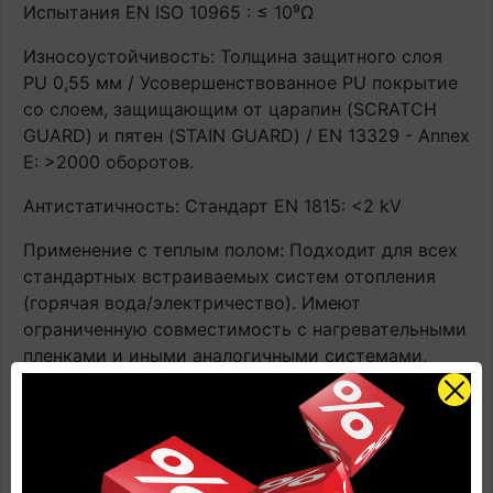
Испытания EN ISO 10965 : ≤ 10⁹Ω
Износоустойчивость: Толщина защитного слоя
PU 0,55 мм / Усовершенствованное PU покрытие
со слоем, защищающим от царапин (SCRATCH
GUARD) и пятен (STAIN GUARD) / EN 13329 - Annex
E: >2000 оборотов.
Антистатичность: Стандарт EN 1815: <2 kV
Применение с теплым полом: Подходит для всех
стандартных встраиваемых систем отопления
(горячая вода/электричество). Имеют
ограниченную совместимость с нагревательными
пленками и иными аналогичными системами,
располагающимися поверх чернового пола.
Контактная температура ≤ 27°C. ВАЖНО! При
эксплуатации напольного покрытия с системами
подогрева строго соблюдать инструкцию по
применению напольного покрытия. В противном