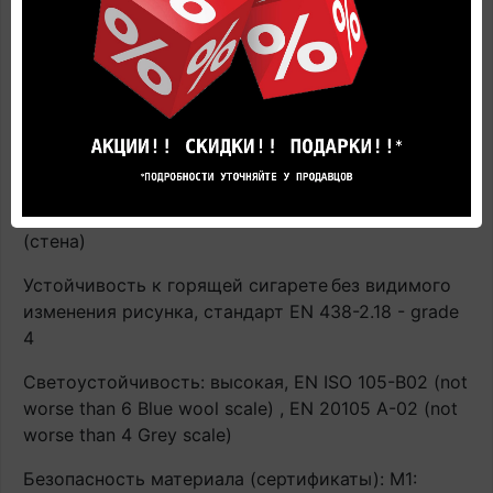
случае производитель не гарантирует
сохранность напольного покрытия в процессе
эксплуатации. Гарантия аннулируется.
Термическое сопротивление: испытание EN ISO
12667: 0.01 m²K/W
Пожаробезопасность: трудно воспламеняемый,
EN 13501-1: Bfl-s1 (пол) / EN 13501-1:2010 - D-s3,d0
(стена)
Устойчивость к горящей сигарете
без видимого
изменения рисунка, стандарт EN 438-2.18 - grade
4
Светоустойчивость: высокая, EN ISO 105-B02 (not
worse than 6 Blue wool scale) , EN 20105 A-02 (not
worse than 4 Grey scale)
Безопасность материала (сертификаты): М1: