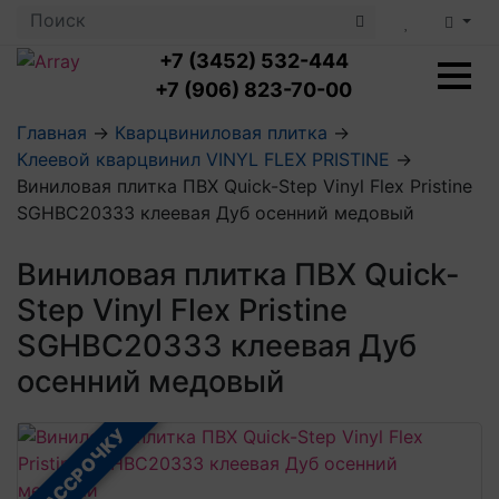
+7 (3452) 532-444
+7 (906) 823-70-00
Главная
→
Кварцвиниловая плитка
→
Клеевой кварцвинил VINYL FLEX PRISTINE
→
Ламинат с укладкой
Виниловая плитка ПВХ Quick-Step Vinyl Flex Pristine
Ламинат 32 класс
SGHBC20333 клеевая Дуб осенний медовый
LOC FLOOR PLUS
Ламинат 33 класс
LOC FLOOR FANCY
Влагостойкий ламинат
Кварцвиниловая плитка с укладкой
Виниловая плитка ПВХ Quick-
LOC FLOOR ARCTIC
Клеевая кварцвиниловая плитка
Step Vinyl Flex Pristine
Плинтус
Виниловый ламинат
Посмотреть все категории
Профили для ступеней
Посмотреть все категории
SGHBC20333 клеевая Дуб
Кварцвинил SPC OASIS
Аксессуары для стеновых панелей
Подложка
осенний медовый
Пороги
Посмотреть все категории
Посмотреть все категории
Аксессуары для напольных покрытий
В РАССРОЧКУ
Посмотреть все категории