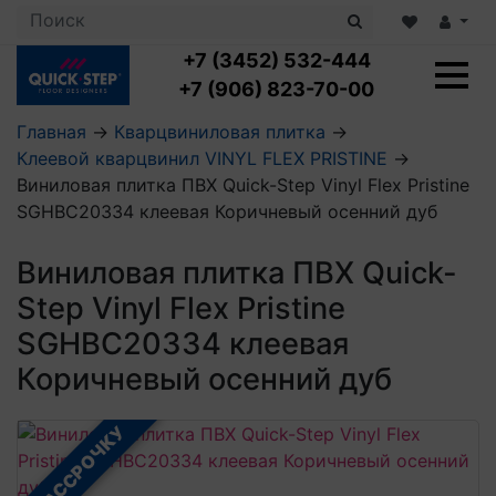
+7 (3452) 532-444
+7 (906) 823-70-00
Главная
→
Кварцвиниловая плитка
→
Клеевой кварцвинил VINYL FLEX PRISTINE
→
Ламинат с укладкой
Виниловая плитка ПВХ Quick-Step Vinyl Flex Pristine
Ламинат 32 класс
SGHBC20334 клеевая Коричневый осенний дуб
LOC FLOOR PLUS
Ламинат 33 класс
LOC FLOOR FANCY
Влагостойкий ламинат
Кварцвиниловая плитка с укладкой
Виниловая плитка ПВХ Quick-
LOC FLOOR ARCTIC
Клеевая кварцвиниловая плитка
Step Vinyl Flex Pristine
Плинтус
Виниловый ламинат
Посмотреть все категории
Профили для ступеней
Посмотреть все категории
SGHBC20334 клеевая
Кварцвинил SPC OASIS
Аксессуары для стеновых панелей
Подложка
Коричневый осенний дуб
Пороги
Посмотреть все категории
Посмотреть все категории
Аксессуары для напольных покрытий
В РАССРОЧКУ
Посмотреть все категории