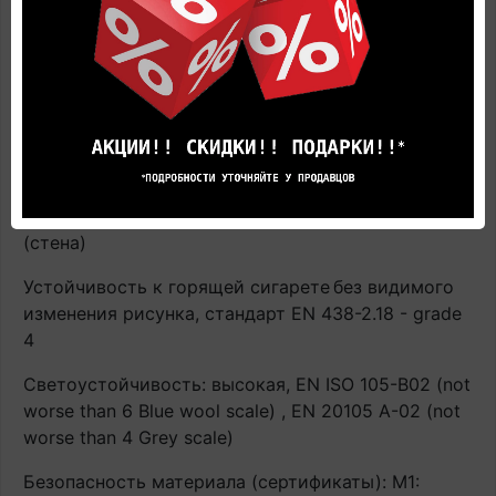
случае производитель не гарантирует
сохранность напольного покрытия в процессе
эксплуатации. Гарантия аннулируется.
Термическое сопротивление: испытание EN ISO
12667: 0.01 m²K/W
Пожаробезопасность: трудно воспламеняемый,
EN 13501-1: Bfl-s1 (пол) / EN 13501-1:2010 - D-s3,d0
(стена)
Устойчивость к горящей сигарете
без видимого
изменения рисунка, стандарт EN 438-2.18 - grade
4
Светоустойчивость: высокая, EN ISO 105-B02 (not
worse than 6 Blue wool scale) , EN 20105 A-02 (not
worse than 4 Grey scale)
Безопасность материала (сертификаты): М1: