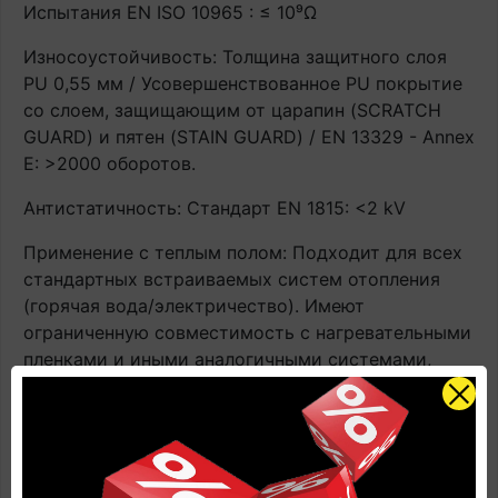
Испытания EN ISO 10965 : ≤ 10⁹Ω
Износоустойчивость: Толщина защитного слоя
PU 0,55 мм / Усовершенствованное PU покрытие
со слоем, защищающим от царапин (SCRATCH
GUARD) и пятен (STAIN GUARD) / EN 13329 - Annex
E: >2000 оборотов.
Антистатичность: Стандарт EN 1815: <2 kV
Применение с теплым полом: Подходит для всех
стандартных встраиваемых систем отопления
(горячая вода/электричество). Имеют
ограниченную совместимость с нагревательными
пленками и иными аналогичными системами,
располагающимися поверх чернового пола.
Контактная температура ≤ 27°C. ВАЖНО! При
эксплуатации напольного покрытия с системами
подогрева строго соблюдать инструкцию по
применению напольного покрытия. В противном